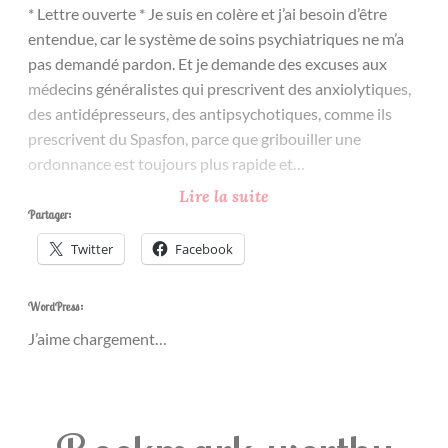
* Lettre ouverte * Je suis en colère et j’ai besoin d’être
entendue, car le système de soins psychiatriques ne m’a
pas demandé pardon. Et je demande des excuses aux
médecins généralistes qui prescrivent des anxiolytiques,
des antidépresseurs, des antipsychotiques, comme ils
prescrivent du Spasfon, parce que gribouiller une
ordonnance est toujours plus rapide et…
Lire la suite
Partager:
Twitter
Facebook
WordPress:
J’aime
chargement…