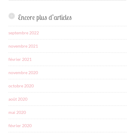
Encore plus d’articles
septembre 2022
novembre 2021
février 2021
novembre 2020
octobre 2020
août 2020
mai 2020
février 2020