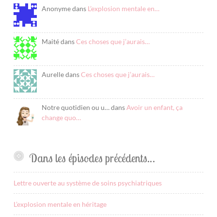
Anonyme dans
L’explosion mentale en…
Maité dans
Ces choses que j’aurais…
Aurelle dans
Ces choses que j’aurais…
Notre quotidien ou u… dans
Avoir un enfant, ça
change quo…
Dans les épisodes précédents…
Lettre ouverte au système de soins psychiatriques
L’explosion mentale en héritage