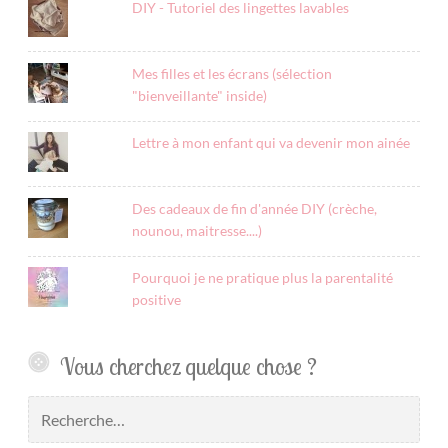
DIY - Tutoriel des lingettes lavables
Mes filles et les écrans (sélection
"bienveillante" inside)
Lettre à mon enfant qui va devenir mon ainée
Des cadeaux de fin d'année DIY (crèche,
nounou, maitresse....)
Pourquoi je ne pratique plus la parentalité
positive
Vous cherchez quelque chose ?