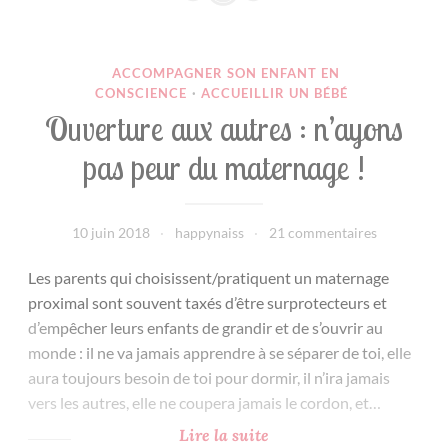
ACCOMPAGNER SON ENFANT EN
CONSCIENCE
·
ACCUEILLIR UN BÉBÉ
Ouverture aux autres : n’ayons
pas peur du maternage !
10 juin 2018
happynaiss
21 commentaires
Les parents qui choisissent/pratiquent un maternage
proximal sont souvent taxés d’être surprotecteurs et
d’empêcher leurs enfants de grandir et de s’ouvrir au
monde : il ne va jamais apprendre à se séparer de toi, elle
aura toujours besoin de toi pour dormir, il n’ira jamais
vers les autres, elle ne coupera jamais le cordon, et…
Lire la suite