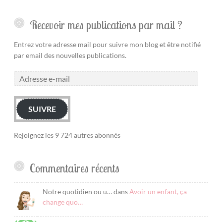
Recevoir mes publications par mail ?
Entrez votre adresse mail pour suivre mon blog et être notifié
par email des nouvelles publications.
SUIVRE
Rejoignez les 9 724 autres abonnés
Commentaires récents
Notre quotidien ou u… dans
Avoir un enfant, ça
change quo…