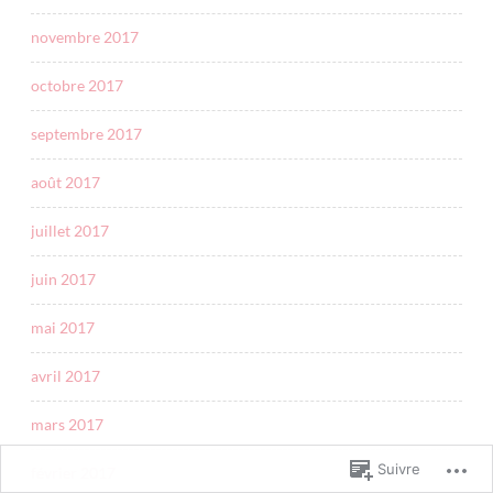
novembre 2017
octobre 2017
septembre 2017
août 2017
juillet 2017
juin 2017
mai 2017
avril 2017
mars 2017
Suivre
février 2017