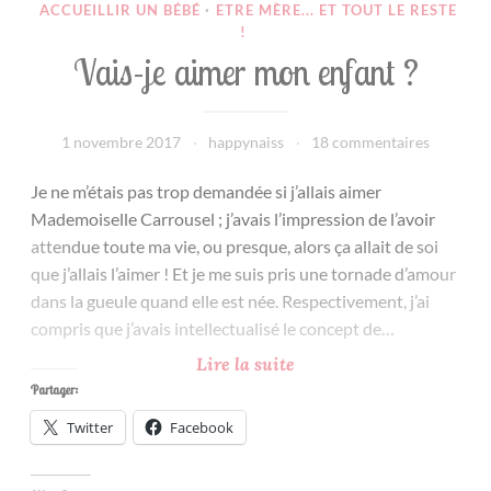
ACCUEILLIR UN BÉBÉ
·
ETRE MÈRE... ET TOUT LE RESTE
!
Vais-je aimer mon enfant ?
1 novembre 2017
happynaiss
18 commentaires
Je ne m’étais pas trop demandée si j’allais aimer
Mademoiselle Carrousel ; j’avais l’impression de l’avoir
attendue toute ma vie, ou presque, alors ça allait de soi
que j’allais l’aimer ! Et je me suis pris une tornade d’amour
dans la gueule quand elle est née. Respectivement, j’ai
compris que j’avais intellectualisé le concept de…
Lire la suite
Partager:
Twitter
Facebook