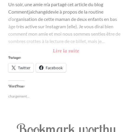
Un soir, une amie m’a partagé cet article du blog
Commentjaichangédevie à propos de la routine
d’organisation de cette maman de deux enfants en bas
âge très active sur Instagram (elle). Je vous dirai bien
comment mon amie et moi nous sommes senties être de
sombres crottes à la lecture de ce billet, mais je…
Lire la suite
Partager:
Twitter
Facebook
WordPress:
chargement…
Bookmark worthy