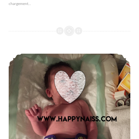
chargement…