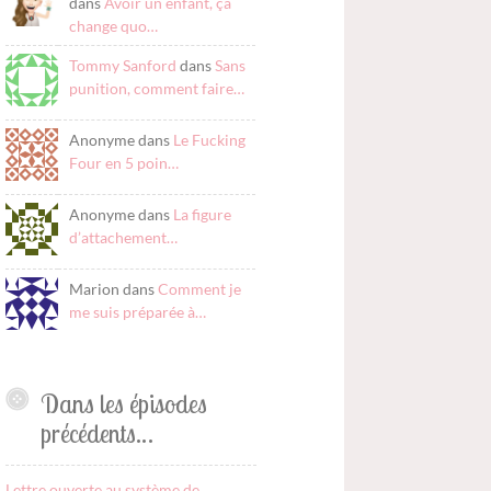
dans
Avoir un enfant, ça
change quo…
Tommy Sanford
dans
Sans
punition, comment faire…
Anonyme dans
Le Fucking
Four en 5 poin…
Anonyme dans
La figure
d’attachement…
Marion dans
Comment je
me suis préparée à…
Dans les épisodes
précédents…
Lettre ouverte au système de