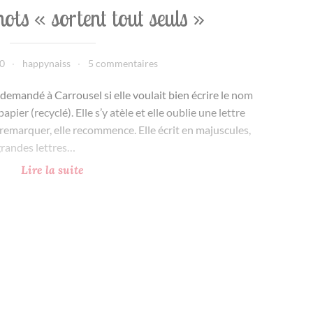
ts « sortent tout seuls »
0
happynaiss
5 commentaires
i demandé à Carrousel si elle voulait bien écrire le nom
pier (recyclé). Elle s’y atèle et elle oublie une lettre
 remarquer, elle recommence. Elle écrit en majuscules,
 grandes lettres…
Lire la suite