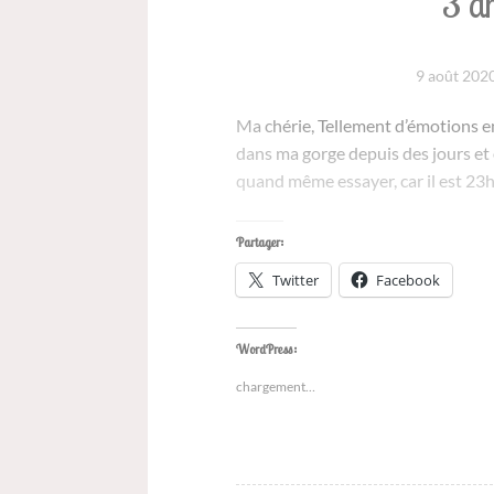
3 a
9 août 202
Ma chérie, Tellement d’émotions e
dans ma gorge depuis des jours et on
quand même essayer, car il est 23h10
Partager:
Twitter
Facebook
WordPress:
chargement…