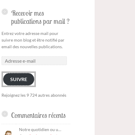
Recevoir mes
publications par mail ?
Entrez votre adresse mail pour
suivre mon blog et être notifié par
email des nouvelles publications.
SUIVRE
Rejoignez les 9 724 autres abonnés
Commentaires récents
Notre quotidien ou u…