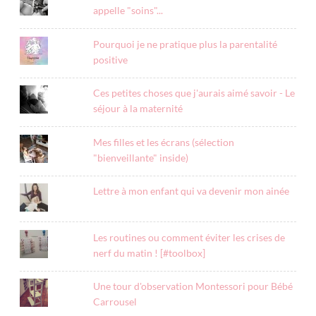
appelle "soins"...
Pourquoi je ne pratique plus la parentalité
positive
Ces petites choses que j'aurais aimé savoir - Le
séjour à la maternité
Mes filles et les écrans (sélection
"bienveillante" inside)
Lettre à mon enfant qui va devenir mon ainée
Les routines ou comment éviter les crises de
nerf du matin ! [#toolbox]
Une tour d'observation Montessori pour Bébé
Carrousel