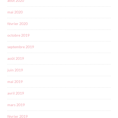
août 2020
mai 2020
février 2020
octobre 2019
septembre 2019
août 2019
juin 2019
mai 2019
avril 2019
mars 2019
février 2019