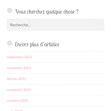
Vous cherchez quelque chose ?
Encore plus d’articles
septembre 2022
novembre 2021
février 2021
novembre 2020
octobre 2020