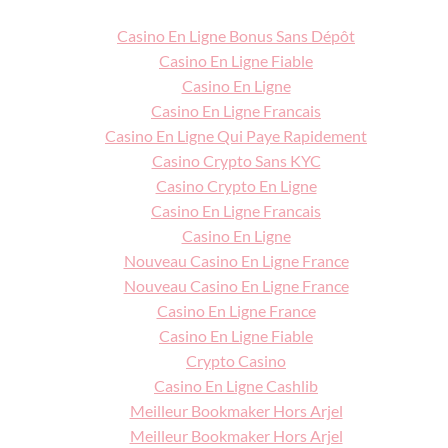
Casino En Ligne Bonus Sans Dépôt
Casino En Ligne Fiable
Casino En Ligne
Casino En Ligne Francais
Casino En Ligne Qui Paye Rapidement
Casino Crypto Sans KYC
Casino Crypto En Ligne
Casino En Ligne Francais
Casino En Ligne
Nouveau Casino En Ligne France
Nouveau Casino En Ligne France
Casino En Ligne France
Casino En Ligne Fiable
Crypto Casino
Casino En Ligne Cashlib
Meilleur Bookmaker Hors Arjel
Meilleur Bookmaker Hors Arjel