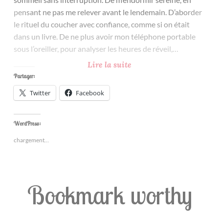
pensant ne pas me relever avant le lendemain. D’aborder
le rituel du coucher avec confiance, comme si on était
dans un livre. De ne plus avoir mon téléphone portable
sous l’oreiller, pour analyser les heures de réveil,…
Lire la suite
Partager:
Twitter
Facebook
WordPress:
chargement…
Bookmark worthy