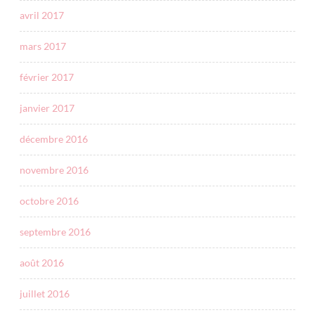
avril 2017
mars 2017
février 2017
janvier 2017
décembre 2016
novembre 2016
octobre 2016
septembre 2016
août 2016
juillet 2016