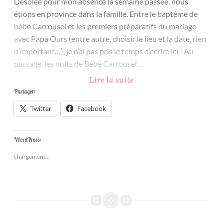
Désolée pour mon absence la semaine passée, nous
étions en province dans la famille. Entre le baptême de
bébé Carrousel et les premiers préparatifs du mariage
avec Papa Ours (entre autre, choisir le lieu et la date, rien
d’important…), je n’ai pas pris le temps d’écrire ici ! Au
passage, les nuits de Bébé Carrousel…
Lire la suite
Partager:
Twitter
Facebook
WordPress:
chargement…