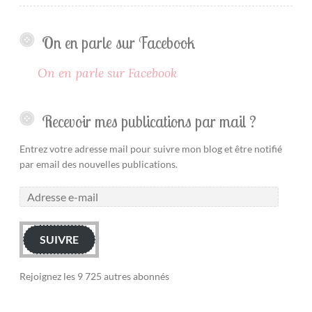
On en parle sur Facebook
On en parle sur Facebook
Recevoir mes publications par mail ?
Entrez votre adresse mail pour suivre mon blog et être notifié
par email des nouvelles publications.
SUIVRE
Rejoignez les 9 725 autres abonnés