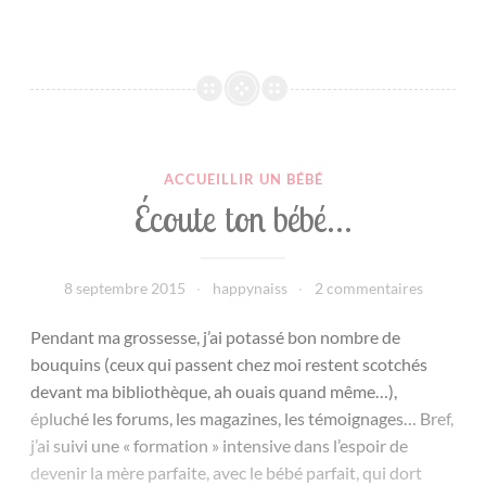
ACCUEILLIR UN BÉBÉ
Écoute ton bébé…
8 septembre 2015
happynaiss
2 commentaires
Pendant ma grossesse, j’ai potassé bon nombre de
bouquins (ceux qui passent chez moi restent scotchés
devant ma bibliothèque, ah ouais quand même…),
épluché les forums, les magazines, les témoignages… Bref,
j’ai suivi une « formation » intensive dans l’espoir de
devenir la mère parfaite, avec le bébé parfait, qui dort