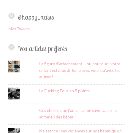
@happy_naiss
Mes Tweets
Vos articles préférés
La figure d'attachement.... ou pourquoi votre
enfant est plus difficile avec vous qu'avec les
autres !
Le Fucking Four en 5 points
Ces choses que j'aurais aimé savoir... sur le
sommeil des bébés !
Naissance : ces violences sur nos bébés qu'on