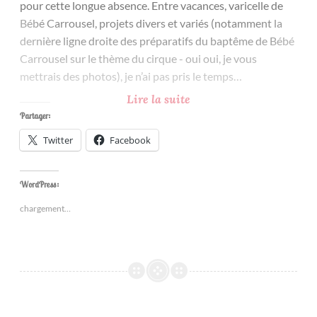
pour cette longue absence. Entre vacances, varicelle de
Bébé Carrousel, projets divers et variés (notamment la
dernière ligne droite des préparatifs du baptême de Bébé
Carrousel sur le thème du cirque - oui oui, je vous
mettrais des photos), je n’ai pas pris le temps…
Lire la suite
Partager:
Twitter
Facebook
WordPress:
chargement…