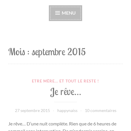
Happynaiss
Parentalité de coeur à coeur
MENU
Mois :
septembre 2015
ETRE MÈRE... ET TOUT LE RESTE !
Je rêve…
27 septembre 2015
happynaiss
10 commentaires
Je rêve… D’une nuit complète. Rien que de 6 heures de
sommeil sans interruption. De m’endormir sereine, en