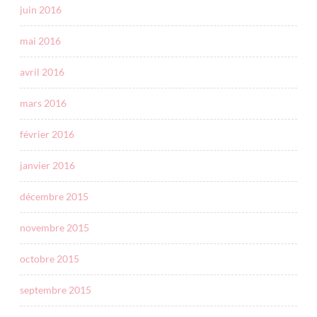
juin 2016
mai 2016
avril 2016
mars 2016
février 2016
janvier 2016
décembre 2015
novembre 2015
octobre 2015
septembre 2015