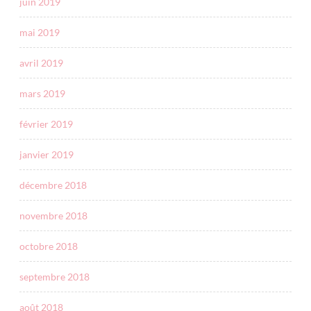
juin 2019
mai 2019
avril 2019
mars 2019
février 2019
janvier 2019
décembre 2018
novembre 2018
octobre 2018
septembre 2018
août 2018