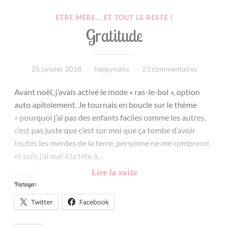
ETRE MÈRE... ET TOUT LE RESTE !
Gratitude
25 janvier 2018
happynaiss
23 commentaires
Avant noël, j’avais activé le mode « ras-le-bol », option
auto apitoiement. Je tournais en boucle sur le thème
« pourquoi j’ai pas des enfants faciles comme les autres,
c’est pas juste que c’est sur moi que ça tombe d’avoir
toutes les merdes de la terre, personne ne me comprend,
et puis j’ai mal à la tête à…
Lire la suite
Partager:
Twitter
Facebook