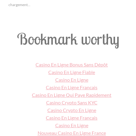
chargement…
Bookmark worthy
Casino En Ligne Bonus Sans Dépôt
Casino En Ligne Fiable
Casino En Ligne
Casino En Ligne Francais
Casino En Ligne Qui Paye Rapidement
Casino Crypto Sans KYC
Casino Crypto En Ligne
Casino En Ligne Francais
Casino En Ligne
Nouveau Casino En Ligne France