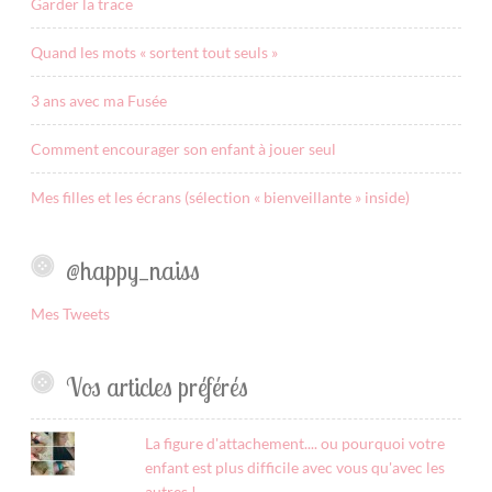
Garder la trace
Quand les mots « sortent tout seuls »
3 ans avec ma Fusée
Comment encourager son enfant à jouer seul
Mes filles et les écrans (sélection « bienveillante » inside)
@happy_naiss
Mes Tweets
Vos articles préférés
La figure d'attachement.... ou pourquoi votre
enfant est plus difficile avec vous qu'avec les
autres !