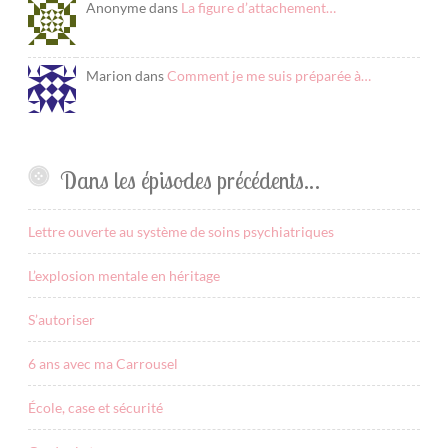
Anonyme dans
La figure d’attachement…
Marion dans
Comment je me suis préparée à…
Dans les épisodes précédents…
Lettre ouverte au système de soins psychiatriques
L’explosion mentale en héritage
S’autoriser
6 ans avec ma Carrousel
École, case et sécurité