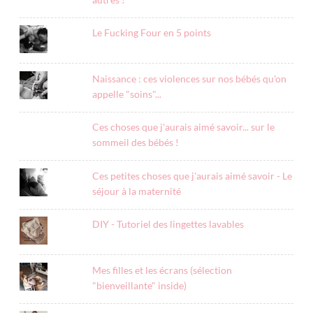
Le Fucking Four en 5 points
Naissance : ces violences sur nos bébés qu'on
appelle "soins"...
Ces choses que j'aurais aimé savoir... sur le
sommeil des bébés !
Ces petites choses que j'aurais aimé savoir - Le
séjour à la maternité
DIY - Tutoriel des lingettes lavables
Mes filles et les écrans (sélection
"bienveillante" inside)