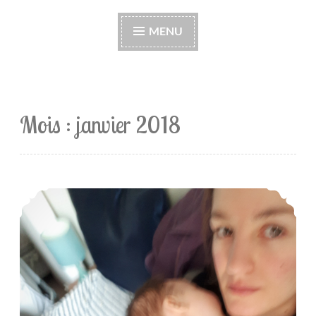
Happynaiss
Parentalité de coeur à coeur
MENU
Mois :
janvier 2018