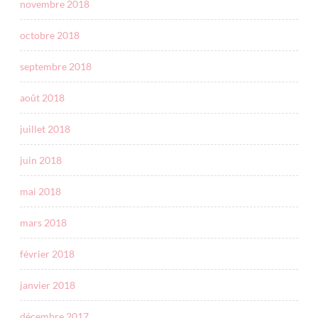
novembre 2018
octobre 2018
septembre 2018
août 2018
juillet 2018
juin 2018
mai 2018
mars 2018
février 2018
janvier 2018
décembre 2017