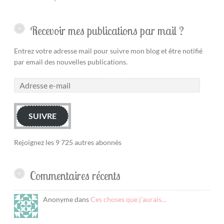
Recevoir mes publications par mail ?
Entrez votre adresse mail pour suivre mon blog et être notifié
par email des nouvelles publications.
SUIVRE
Rejoignez les 9 725 autres abonnés
Commentaires récents
Anonyme dans
Ces choses que j’aurais…