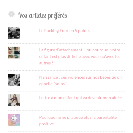
Vos articles préférés
Le Fucking Four en 5 points
La figure d'attachement.... ou pourquoi votre
enfant est plus difficile avec vous qu'avec les
autres !
Naissance : ces violences sur nos bébés qu'on
appelle "soins"...
Lettre à mon enfant qui va devenir mon ainée
Pourquoi je ne pratique plus la parentalité
positive