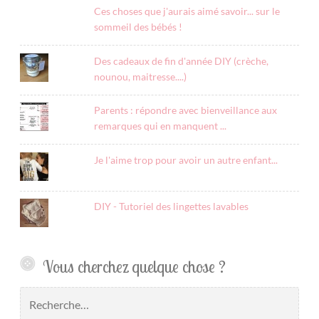
Ces choses que j'aurais aimé savoir... sur le
sommeil des bébés !
Des cadeaux de fin d'année DIY (crèche,
nounou, maitresse....)
Parents : répondre avec bienveillance aux
remarques qui en manquent ...
Je l'aime trop pour avoir un autre enfant...
DIY - Tutoriel des lingettes lavables
Vous cherchez quelque chose ?