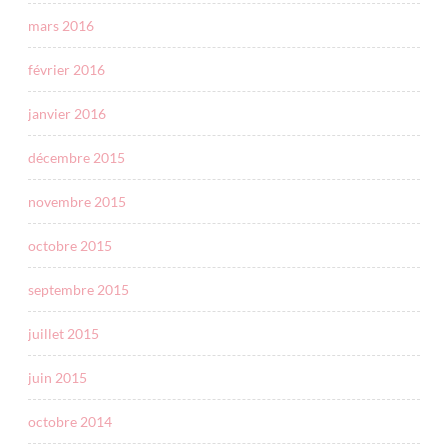
mars 2016
février 2016
janvier 2016
décembre 2015
novembre 2015
octobre 2015
septembre 2015
juillet 2015
juin 2015
octobre 2014