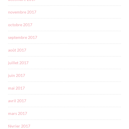
novembre 2017
octobre 2017
septembre 2017
août 2017
juillet 2017
juin 2017
mai 2017
avril 2017
mars 2017
février 2017