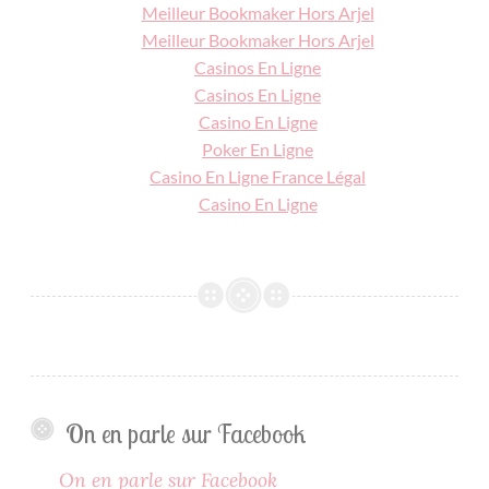
Meilleur Bookmaker Hors Arjel
Meilleur Bookmaker Hors Arjel
Casinos En Ligne
Casinos En Ligne
Casino En Ligne
Poker En Ligne
Casino En Ligne France Légal
Casino En Ligne
On en parle sur Facebook
On en parle sur Facebook