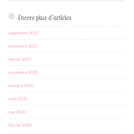
Encore plus d’articles
septembre 2022
novembre 2021
février 2021
novembre 2020
octobre 2020
août 2020
mai 2020
février 2020