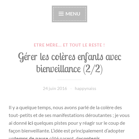
Happynaiss
Parentalité de coeur à coeur
MENU
ETRE MÈRE... ET TOUT LE RESTE !
Gérer les colères enfants avec
bienveillance (2/2)
24 juin 2016
happynaiss
Il y a quelque temps, nous avons parlé de la colère des
tout-petits et de ses manifestations déroutantes ; je vous
ai donné
ici
quelques pistes pour y réagir sur le coup de
façon bienveillante. L’idée est principalement d’adopter
un
temps de pause
côté parent, de
contenir