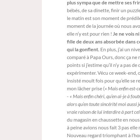
plus sympa que de mettre ses fri
bébés, de sa dinette, finir un puzzl
le matin est son moment de prédilec
moment de la journée où nous avon
elle n’y est pour rien !
Je ne vois ni
fille de deux ans absorbée dans c
qui la gonflent.
En plus, j’ai un ni
comparé à Papa Ours, donc ça ne m
points si j’estime qu’il n’y a pas de
expérimenter. Vécu ce week-end, o
insisté moult fois pour qu’elle se r
mon lâcher prise («
Mais enfin est-c
-
« Mais enfin chéri, qu’en ai-je à fou
alors qu’en toute sincérité moi aussi je
vraie raison de lui interdire à part ce
du magasin en chaussette en nous rega
à peine avions nous fait 3 pas elle 
Nouveau regard triomphant à l’