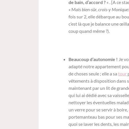
de bain, d’accord ?
« . [A ce s
« M
ais bien-sûr, crois-y Monique
fois sur 2, elle débarque au bo
c’est là que je balance une œi
coup quand même ?).
Beaucoup d’autonomie !
Je vo
adapté notre appartement pou
de choses seule ; elle a sa
tour
vêtements à disposition dans
maintenant par un lit de grande
qui lui ai dédié avec sa vaissell
nettoyer les éventuelles maladr
un verre pour se servir à boire,
portemanteau bas pour ses mante
quoi se laver les dents, les mai