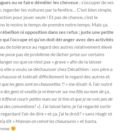
ngues ou se faire démêler les cheveux
; s’occuper de ses
e, regarder les voitures par la fenêtre… C’est bien simple,
tion pour jouer seule ! Et pas de chance, c’est le
s le moins le temps de prendre notre temps. Mais ça,
 rébellion ni opposition dans ses refus ; juste une petite
e qui l’occupe et qu’on doit déranger avec des activités
veau de tolérance au regard des autres relativement élevé
e pose pas de problème de lâcher prise sur certains
 danger ou que ce n’est pas « grave » afin de la laisser
ù elle a voulu se déchausser chez Décathlon : son père a
echausse et tolérait difficilement le regard des autres et
e que les gens sont en chaussettes ?!
» me disait-il, l’air outré
tre des gens et veuille-je m’énerver sur ma fille au nom de ça,
 kifferai courir pattes nues sur le lino et que je ne vois pas de
lui des conventions? »
). J’ai laissé faire, je l’ai regardé sortir
rdant l’air de dire « et ça, j’ai le droit? » sans réagir et
m’a dit «
Maman on remet les chaussures
» et basta.
homme