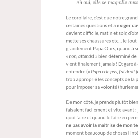
Ah oui, elle se maquille au
Le corollaire, c’est que notre gran
certaines questions et a
exiger da
devient difficile, matin et soir, d’
mette ses chaussures etc… le tout d
grandement Papa Ours, quand à so
«
non, attends
! » bien déterminé de 
vient finalement jamais ! Et gare à 
entendre («
Papa crie pas, j’ai droit 
trop approprié les concepts de la p
pour imposer sa volonté (hurlements
De mon côté, je prends plutôt bien
faisaient facilement et vite avant 
quoi faire et quand le faire en pe
ne pas avoir la maitrise de mon 
moment beaucoup de choses l’intér