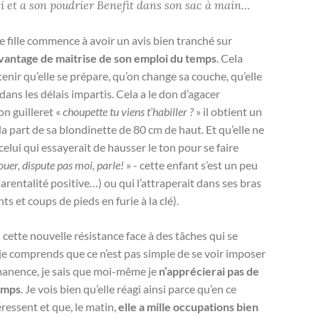
ssi et a son poudrier Benefit dans son sac à main…
de fille commence à avoir un avis bien tranché sur
vantage de maitrise de son emploi du temps
. Cela
obtenir qu’elle se prépare, qu’on change sa couche, qu’elle
ans les délais impartis. Cela a le don d’agacer
n guilleret «
choupette tu viens t’habiller ?
» il obtient un
la part de sa blondinette de 80 cm de haut. Et qu’elle ne
celui qui essayerait de hausser le ton pour se faire
jouer, dispute pas moi, parle!
» - cette enfant s’est un peu
arentalité positive…) ou qui l’attraperait dans ses bras
 et coups de pieds en furie à la clé).
 cette nouvelle résistance face à des tâches qui se
: je comprends que ce n’est pas simple de se voir imposer
rmanence, je sais que moi-même je
n’apprécierai pas de
temps
. Je vois bien qu’elle réagi ainsi parce qu’en ce
essent et que, le matin,
elle a mille occupations bien