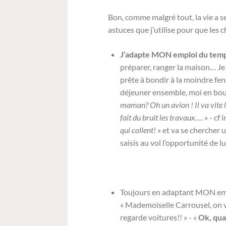
Bon, comme malgré tout, la vie a se
astuces que j’utilise pour que les c
J’adapte MON emploi du tem
préparer, ranger la maison… Je
prête à bondir à la moindre fen
déjeuner ensemble, moi en bouqu
maman? Oh un avion ! Il va vite l’
fait du bruit les travaux….
» - cf
qui collent! »
et va se chercher u
saisis au vol l’opportunité de lu
Toujours en adaptant MON em
« Mademoiselle Carrousel, on v
regarde voitures!! » - «
Ok, quan