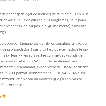
devient capable (et désireuse!) de faire de plus en plus
ccupe aussi seule de plus en plus longtemps, peut jouer
e présence (si on est pas loin, quand même), s’invente
 Lego…
veloppé son langage ces dernières semaines, à la fois en
 de prononciation ( pas plus tard que ce matin, elle m’a
tine la fleur » - j’en suis restée comme deux ronds de
a un point qu’elle nous SAOULE littéralement, ayant
ommenter, à demander, avec en tête de liste le lancinant
 ??? ». Et parfois, honnêtement JE NE SAIS PAS quoi lui
la reformulation pour lui montrer que j’ai compris ce
 s’en contente.
le