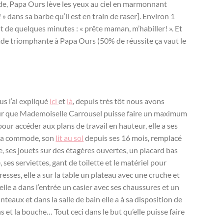
tade, Papa Ours lève les yeux au ciel en marmonnant
!
» dans sa barbe qu’il est en train de raser]. Environ 1
ut de quelques minutes : « prête maman, m’habiller! ». Et
llade triomphante à Papa Ours (50% de réussite ça vaut le
us l’ai expliqué
ici
et
là
, depuis très tôt nous avons
r que Mademoiselle Carrousel puisse faire un maximum
pour accéder aux plans de travail en hauteur, elle a ses
 sa commode, son
lit au sol
depuis ses 16 mois, remplacé
, ses jouets sur des étagères ouvertes, un placard bas
e, ses serviettes, gant de toilette et le matériel pour
esses, elle a sur la table un plateau avec une cruche et
 elle a dans l’entrée un casier avec ses chaussures et un
aux et dans la salle de bain elle a à sa disposition de
ns et la bouche… Tout ceci dans le but qu’elle puisse faire