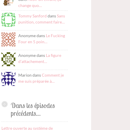
change quo…
Tommy Sanford
dans
Sans
punition, comment faire…
Anonyme dans
Le Fucking
Four en 5 poin…
Anonyme dans
La figure
d’attachement…
Marion dans
Comment je
me suis préparée à…
Dans les épisodes
précédents…
Lettre ouverte au système de