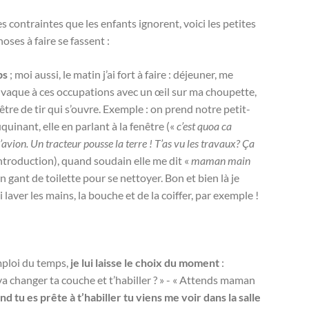
s contraintes que les enfants ignorent, voici les petites
hoses à faire se fassent :
ps
; moi aussi, le matin j’ai fort à faire : déjeuner, me
 vaque à ces occupations avec un œil sur ma choupette,
être de tir qui s’ouvre. Exemple : on prend notre petit-
inant, elle en parlant à la fenêtre («
c’est quoa ca
avion. Un tracteur pousse la terre ! T’as vu les travaux? Ça
 introduction), quand soudain elle me dit «
maman main
n gant de toilette pour se nettoyer. Bon et bien là je
i laver les mains, la bouche et de la coiffer, par exemple !
ploi du temps,
je lui laisse le choix du moment
:
a changer ta couche et t’habiller ? » - « Attends maman
d tu es prête à t’habiller tu viens me voir dans la salle