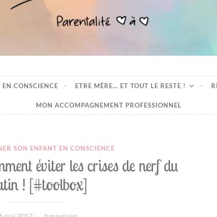
oeur
 EN CONSCIENCE
ETRE MÈRE… ET TOUT LE RESTE !
R
MON ACCOMPAGNEMENT PROFESSIONNEL
ER SON ENFANT EN CONSCIENCE
ment éviter les crises de nerf du
tin ! [#toolbox]
6 mai 2017
happynaiss