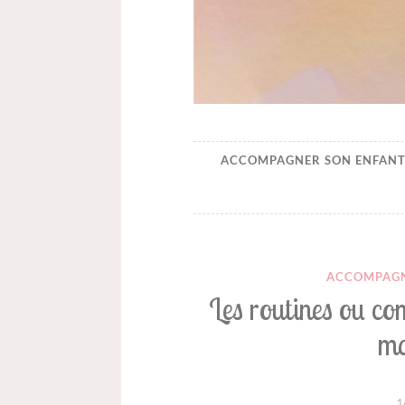
Happynaiss
Parentalité de coeur à c
ACCOMPAGNER SON ENFANT
ACCOMPAGN
Les routines ou com
ma
1