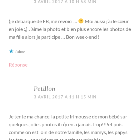
3 AVRIL 2017 À 10 H 58 MIN
(je débarque de FB, me revoici …
Moi aussi j’ai le cœur
en joie :,) J’aime la photo et bien plus encore les photos de
ma fille alors je participe … Bon week-end !
J’aime
Réponse
Petillon
3 AVRIL 2017 À 11 H 15 MIN
Je tente ma chance, la petite frimousse de mon bébé sur
quelques jolies photos il n’y en a jamais trop!!!!et puis
comme on est loin de notre famille, les mamys, les papys
les tatys…apprécieront ce petit courrier bien