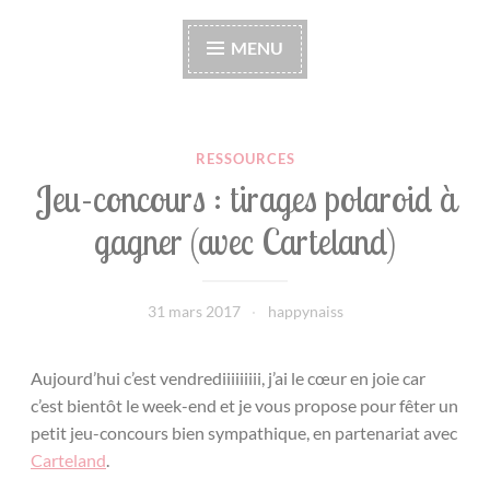
Happynaiss
Parentalité de coeur à coeur
MENU
RESSOURCES
Jeu-concours : tirages polaroid à
gagner (avec Carteland)
31 mars 2017
happynaiss
Aujourd’hui c’est vendrediiiiiiiii, j’ai le cœur en joie car
c’est bientôt le week-end et je vous propose pour fêter un
petit jeu-concours bien sympathique, en partenariat avec
Carteland
.