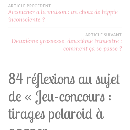
JEU
ARTICLE PRÉCÉDENT
PHOTO
Accoucher a la maison : un choix de hippie
inconsciente ?
POLAROID
TIRAGE
ARTICLE SUIVANT
PHOTO
Deuxième grossesse, deuxième trimestre :
comment ça se passe ?
84 réflexions au sujet
de «
Jeu-concours :
tirages polaroid à