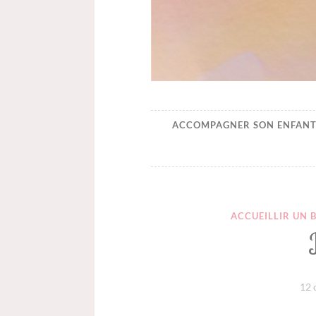
Happynaiss
Parentalité de coeur à c
ACCOMPAGNER SON ENFANT
ACCUEILLIR UN 
12 