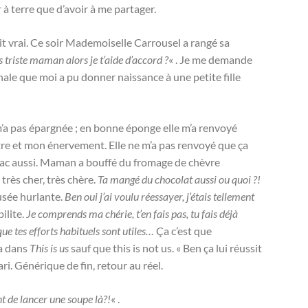
 à terre que d’avoir à me partager.
fait vrai. Ce soir Mademoiselle Carrousel a rangé sa
s triste maman alors je t’aide d’accord ?
« . Je me demande
ale que moi a pu donner naissance à une petite fille
m’a pas épargnée ; en bonne éponge elle m’a renvoyé
 et mon énervement. Elle ne m’a pas renvoyé que ça
omac aussi. Maman a bouffé du fromage de chèvre
très cher, très chère.
Ta mangé du chocolat aussi ou quoi ?!
usée hurlante.
Ben oui j’ai voulu réessayer, j’étais tellement
ilite.
Je comprends ma chérie, t’en fais pas, tu fais déjà
ue tes efforts habituels sont utiles…
Ça c’est que
a dans
This is us
sauf que this is not us. « Ben ça lui réussit
ri. Générique de fin, retour au réel.
t de lancer une soupe là
?!
« .