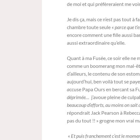
de moi et qui préfèreraient me voir
Je dis ça, mais ce n’est pas tout à 
chambre toute seule «
parce que t’e
encore comment une fille aussi ban
aussi extraordinaire qu’elle.
Quant à ma Fusée, ce soir elle ne 
comme un boomerang mon mal-être
d’ailleurs, le contenu de son est
aujourd’hui, ben voilà tout se paye 
a
ccuse Papa Ours en bercant sa F
déprimée…
j’avoue pleine de culpab
beaucoup d’efforts, au moins on sait q
répondrait Jack Pearson à Rebecc
pas du tout !! » grogne mon vrai ma
«
Et puis franchement c’est le momen