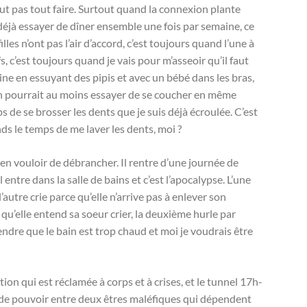
 pas tout faire. Surtout quand la connexion plante
déjà essayer de dîner ensemble une fois par semaine, ce
lles n’ont pas l’air d’accord, c’est toujours quand l’une à
fs, c’est toujours quand je vais pour m’asseoir qu’il faut
sine en essuyant des pipis et avec un bébé dans les bras,
On pourrait au moins essayer de se coucher en même
ps de se brosser les dents que je suis déjà écroulée. C’est
nds le temps de me laver les dents, moi ?
en vouloir de débrancher. Il rentre d’une journée de
entre dans la salle de bains et c’est l’apocalypse. L’une
l’autre crie parce qu’elle n’arrive pas à enlever son
qu’elle entend sa soeur crier, la deuxième hurle par
endre que le bain est trop chaud et moi je voudrais être
n qui est réclamée à corps et à crises, et le tunnel 17h-
e de pouvoir entre deux êtres maléfiques qui dépendent