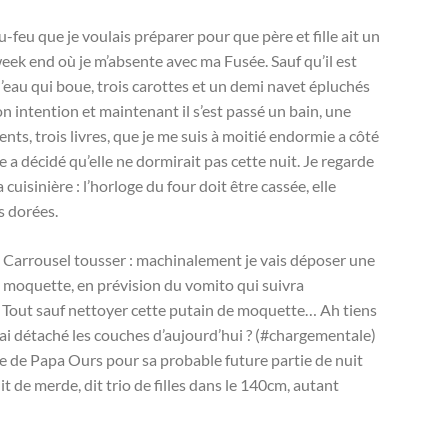
feu que je voulais préparer pour que père et fille ait un
week end où je m’absente avec ma Fusée. Sauf qu’il est
 d’eau qui boue, trois carottes et un demi navet épluchés
n intention et maintenant il s’est passé un bain, une
dents, trois livres, que je me suis à moitié endormie a côté
a décidé qu’elle ne dormirait pas cette nuit. Je regarde
uisinière : l’horloge du four doit être cassée, elle
es dorées.
a Carrousel tousser : machinalement je vais déposer une
la moquette, en prévision du vomito qui suivra
. Tout sauf nettoyer cette putain de moquette… Ah tiens
 jai détaché les couches d’aujourd’hui ? (#chargementale)
ure de Papa Ours pour sa probable future partie de nuit
uit de merde, dit trio de filles dans le 140cm, autant