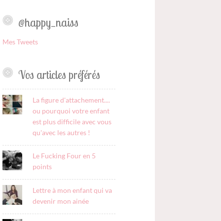
@happy_naiss
Mes Tweets
Vos articles préférés
La figure d'attachement....
ou pourquoi votre enfant
est plus difficile avec vous
qu'avec les autres !
Le Fucking Four en 5
points
Lettre à mon enfant qui va
devenir mon ainée