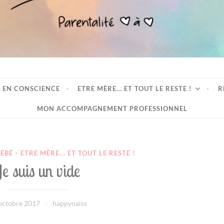
oeur
 EN CONSCIENCE
ETRE MÈRE… ET TOUT LE RESTE !
R
MON ACCOMPAGNEMENT PROFESSIONNEL
BÉBÉ
·
ETRE MÈRE... ET TOUT LE RESTE !
Je suis un vide
octobre 2017
happynaiss