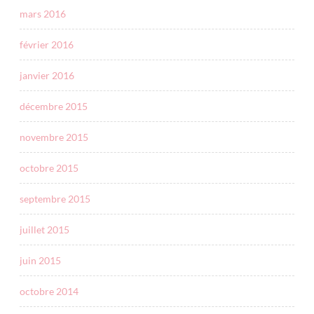
mars 2016
février 2016
janvier 2016
décembre 2015
novembre 2015
octobre 2015
septembre 2015
juillet 2015
juin 2015
octobre 2014