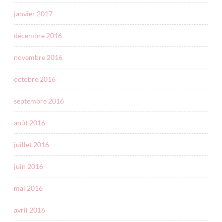
janvier 2017
décembre 2016
novembre 2016
octobre 2016
septembre 2016
août 2016
juillet 2016
juin 2016
mai 2016
avril 2016