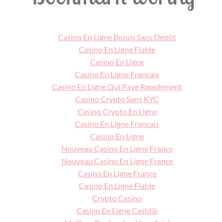
Casino En Ligne Bonus Sans Dépôt
Casino En Ligne Fiable
Casino En Ligne
Casino En Ligne Francais
Casino En Ligne Qui Paye Rapidement
Casino Crypto Sans KYC
Casino Crypto En Ligne
Casino En Ligne Francais
Casino En Ligne
Nouveau Casino En Ligne France
Nouveau Casino En Ligne France
Casino En Ligne France
Casino En Ligne Fiable
Crypto Casino
Casino En Ligne Cashlib