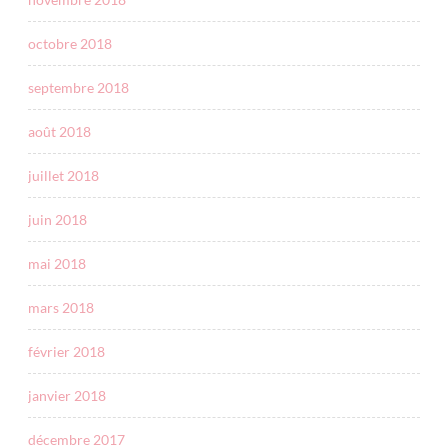
octobre 2018
septembre 2018
août 2018
juillet 2018
juin 2018
mai 2018
mars 2018
février 2018
janvier 2018
décembre 2017