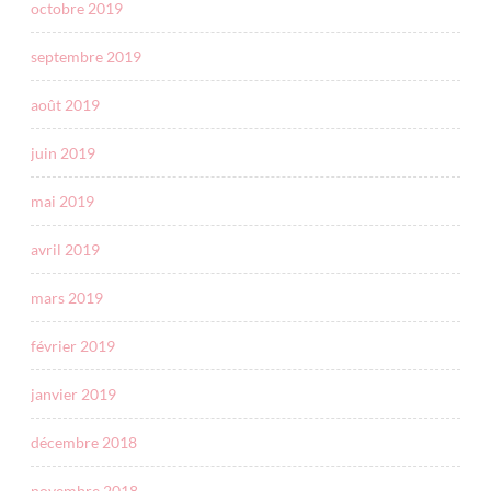
octobre 2019
septembre 2019
août 2019
juin 2019
mai 2019
avril 2019
mars 2019
février 2019
janvier 2019
décembre 2018
novembre 2018