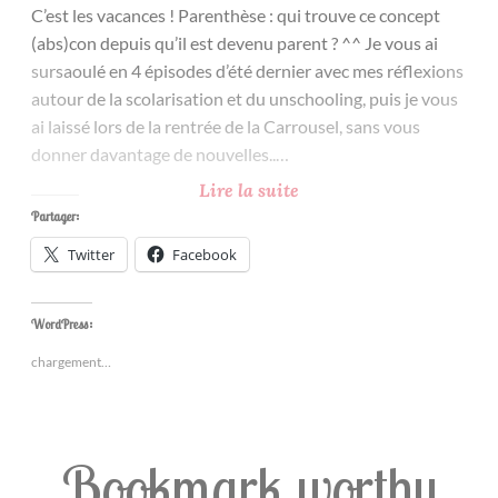
C’est les vacances ! Parenthèse : qui trouve ce concept
(abs)con depuis qu’il est devenu parent ? ^^ Je vous ai
sursaoulé en 4 épisodes d’été dernier avec mes réflexions
autour de la scolarisation et du unschooling, puis je vous
ai laissé lors de la rentrée de la Carrousel, sans vous
donner davantage de nouvelles..…
Lire la suite
Partager:
Twitter
Facebook
WordPress:
chargement…
Bookmark worthy