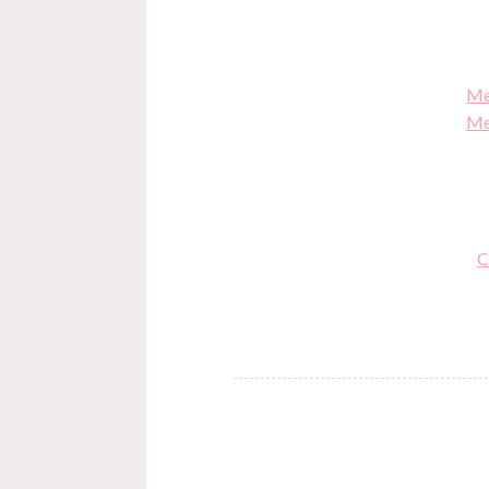
Me
Me
C