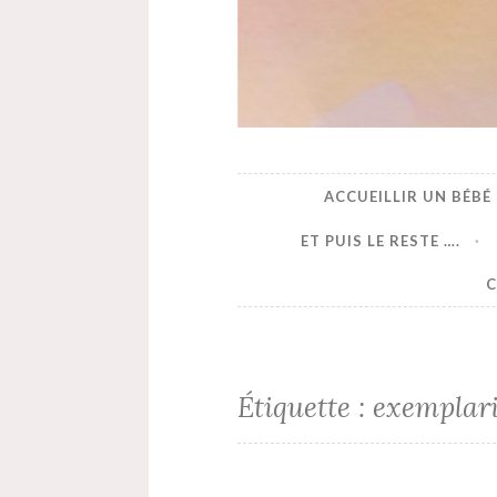
Happynai
ACCUEILLIR UN BÉBÉ
ET PUIS LE RESTE ….
C
Étiquette : exemplar