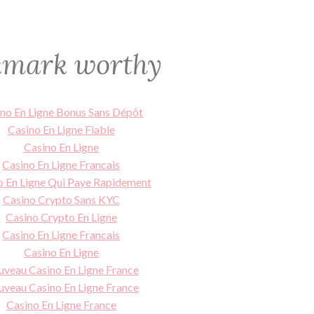
kmark worthy
no En Ligne Bonus Sans Dépôt
Casino En Ligne Fiable
Casino En Ligne
Casino En Ligne Francais
o En Ligne Qui Paye Rapidement
Casino Crypto Sans KYC
Casino Crypto En Ligne
Casino En Ligne Francais
Casino En Ligne
veau Casino En Ligne France
veau Casino En Ligne France
Casino En Ligne France