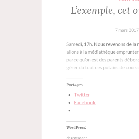
L’exemple, cet o
7 mars 2017
Samedi, 17h. Nous revenons de la m
allons à la médiathèque emprunter d
parce qu’on est des parents débord
gérer du tout ces putains de cours
Partager:
Twitter
Facebook
WordPress:
chargement…