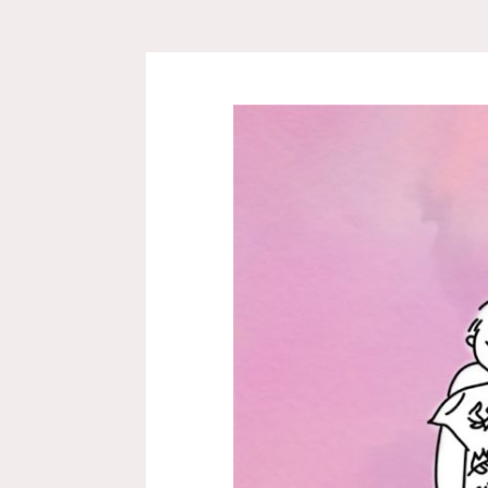
Accéder
au
contenu
principal