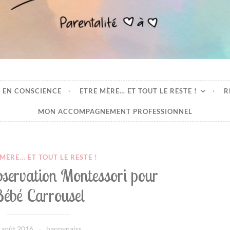
oeur
 EN CONSCIENCE
ETRE MÈRE… ET TOUT LE RESTE !
R
MON ACCOMPAGNEMENT PROFESSIONNEL
MÈRE... ET TOUT LE RESTE !
bservation Montessori pour
ébé Carrousel
 août 2016
happynaiss