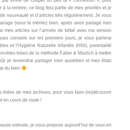
 par envie de couper un peu la « connexion », pour
à la rentrée, ce blog fera partie de mes priorités et je
 de nouveauté et d’articles très régulièrement. Je vous
riage (vous le méritez bien, après avoir partagé mes
rai mes articles sur l’arrivée de bébé avec ma version
ques conseils sur les premiers jours, je vous parlerai
les et l’Hygiène Naturelle Infantile (HNI), parentalité
oncrètes tirées de la méthode Faber & Mazlich à mettre
sûr je reviendrai partager mon quotidien et mes états
rop du bien
les tirées de mes archives, pour vous faire (re)découvrir
t en cours de route !
 pause estivale, je vous propose aujourd’hui de vous en