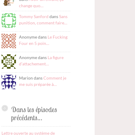
change quo…
Tommy Sanford
dans
Sans
punition, comment faire…
Anonyme dans
Le Fucking
Four en 5 poin…
Anonyme dans
La figure
d’attachement…
Marion dans
Comment je
me suis préparée à…
Dans les épisodes
précédents…
Lettre ouverte au système de