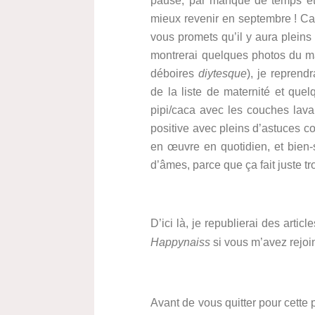
pause, par manque de temps et
mieux revenir en septembre ! Car 
vous promets qu’il y aura pleins
montrerai quelques photos du ma
déboires
diytesque
), je reprend
de la liste de maternité et quel
pipi/caca avec les couches lavab
positive avec pleins d’astuces c
en œuvre en quotidien, et bien-
d’âmes, parce que ça fait juste t
D’ici là, je republierai des artic
Happynaiss
si vous m’avez rejoin
Avant de vous quitter pour cette