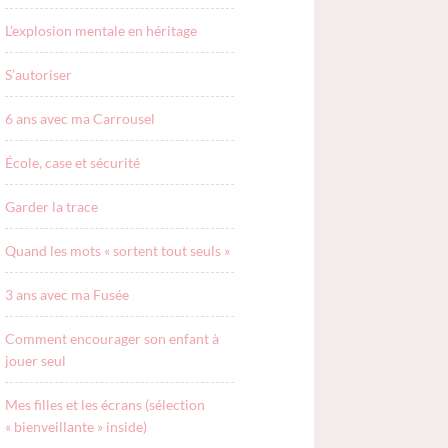
L’explosion mentale en héritage
S’autoriser
6 ans avec ma Carrousel
École, case et sécurité
Garder la trace
Quand les mots « sortent tout seuls »
3 ans avec ma Fusée
Comment encourager son enfant à
jouer seul
Mes filles et les écrans (sélection
« bienveillante » inside)