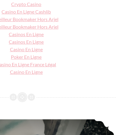
Crypto Casino
Casino En Ligne Cashlib
illeur Bookmaker Hors Arjel
illeur Bookmaker Hors Arjel
Casinos En Ligne
Casinos En Ligne
Casino En Ligne
Poker En Ligne
asino En Ligne France Légal
Casino En Ligne