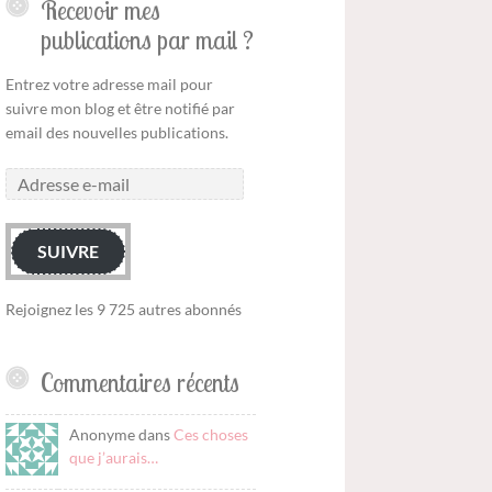
Recevoir mes
publications par mail ?
Entrez votre adresse mail pour
suivre mon blog et être notifié par
email des nouvelles publications.
SUIVRE
Rejoignez les 9 725 autres abonnés
Commentaires récents
Anonyme dans
Ces choses
que j’aurais…