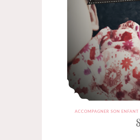
ACCOMPAGNER SON ENFANT 
S