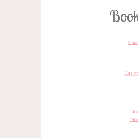
Book
Casi
Casin
Nou
Nou