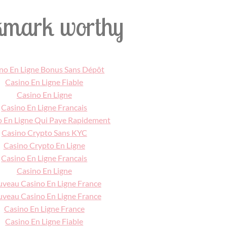
mark worthy
no En Ligne Bonus Sans Dépôt
Casino En Ligne Fiable
Casino En Ligne
Casino En Ligne Francais
o En Ligne Qui Paye Rapidement
Casino Crypto Sans KYC
Casino Crypto En Ligne
Casino En Ligne Francais
Casino En Ligne
veau Casino En Ligne France
veau Casino En Ligne France
Casino En Ligne France
Casino En Ligne Fiable