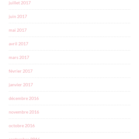
juillet 2017
juin 2017
mai 2017
avril 2017
mars 2017
février 2017
janvier 2017
décembre 2016
novembre 2016
octobre 2016