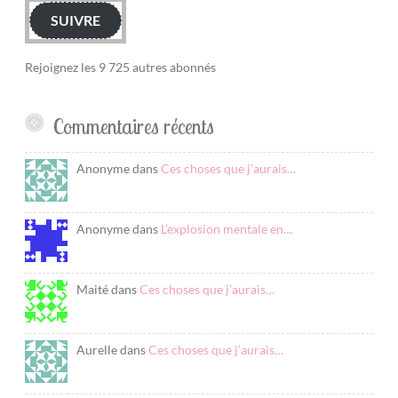
SUIVRE
Rejoignez les 9 725 autres abonnés
Commentaires récents
Anonyme dans
Ces choses que j’aurais…
Anonyme dans
L’explosion mentale en…
Maité dans
Ces choses que j’aurais…
Aurelle dans
Ces choses que j’aurais…