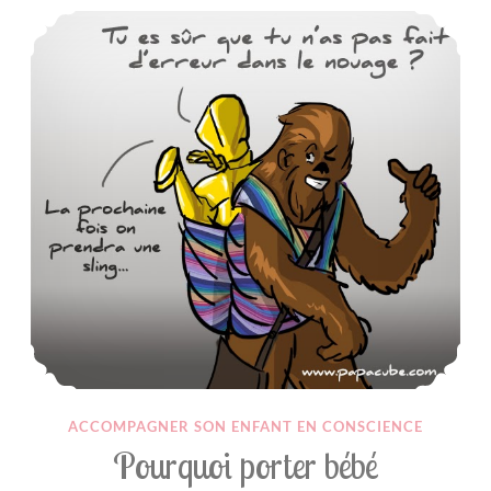
ACCOMPAGNER SON ENFANT EN CONSCIENCE
Pourquoi porter bébé