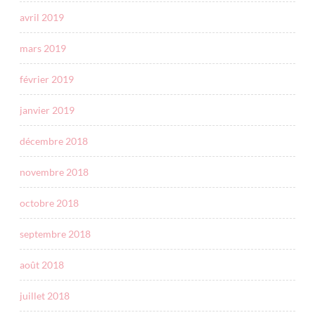
avril 2019
mars 2019
février 2019
janvier 2019
décembre 2018
novembre 2018
octobre 2018
septembre 2018
août 2018
juillet 2018