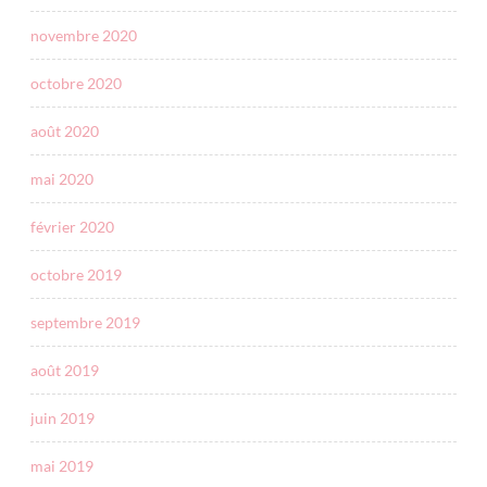
novembre 2020
octobre 2020
août 2020
mai 2020
février 2020
octobre 2019
septembre 2019
août 2019
juin 2019
mai 2019