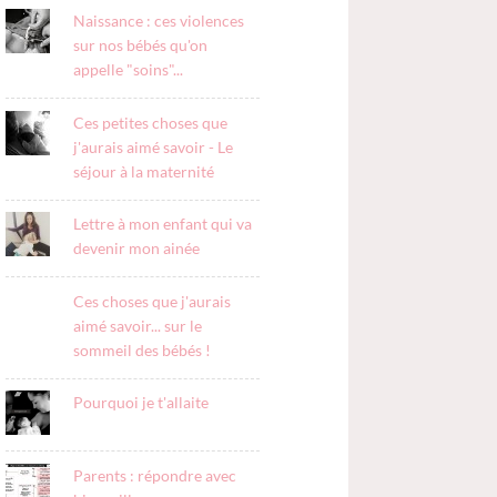
Naissance : ces violences
sur nos bébés qu'on
appelle "soins"...
Ces petites choses que
j'aurais aimé savoir - Le
séjour à la maternité
Lettre à mon enfant qui va
devenir mon ainée
Ces choses que j'aurais
aimé savoir... sur le
sommeil des bébés !
Pourquoi je t'allaite
Parents : répondre avec