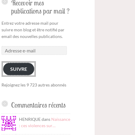
Recevoir mes
publications par mail ?
Entrez votre adresse mail pour
suivre mon blog et être notifié par
email des nouvelles publications.
SUIVRE
Rejoignez les 9 723 autres abonnés
Commentaires récents
HENRIQUE dans
Naissance
: ces violences sur…