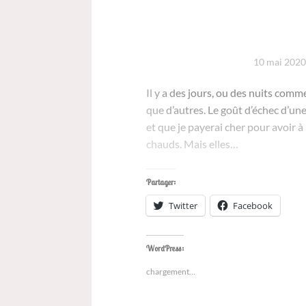
10 mai 202
Il y a des jours, ou des nuits com
que d’autres. Le goût d’échec d’un
et que je payerai cher pour avoir 
chauds. Mais elles…
Partager:
Twitter
Facebook
WordPress:
chargement…