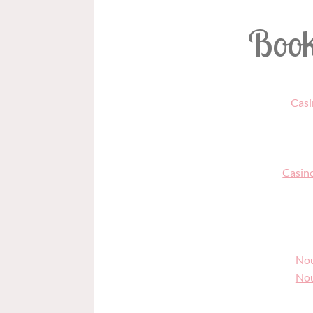
Book
Casi
Casin
Nou
Nou