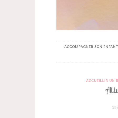
Happynaiss
Parentalité de coeur à c
ACCOMPAGNER SON ENFANT
ACCUEILLIR UN 
Att
13 