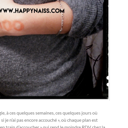
ie, à ces quelques semaines, ces quelques jours où
si je n’ai pas encore accouché », où chaque plan est
s en train d’accoucher » qui rend le moindre RDV chez la