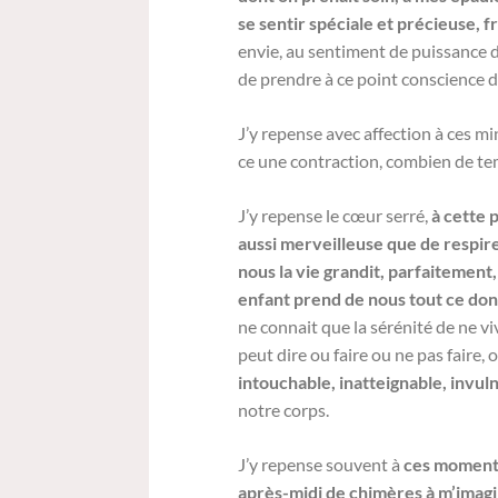
se sentir spéciale et précieuse, fr
envie, au sentiment de puissance de
de prendre à ce point conscience 
J’y repense avec affection à ces m
ce une contraction, combien de tem
J’y repense le cœur serré,
à cette 
aussi merveilleuse que de respirer
nous la vie grandit, parfaitement
enfant prend de nous tout ce dont 
ne connait que la sérénité de ne v
peut dire ou faire ou ne pas faire, 
intouchable, inatteignable, invul
notre corps.
J’y repense souvent à
ces moments 
après-midi de chimères à m’imag