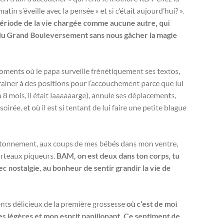
in s’éveille avec la pensée « et si c’était aujourd’hui? ».
période de la vie chargée comme aucune autre, qui
e du Grand Bouleversement sans nous gâcher la magie
 moments où le papa surveille frénétiquement ses textos,
trainer à des positions pour l’accouchement parce que lui
 8 mois, il était laaaaaarge), annule ses déplacements,
 soirée, et où il est si tentant de lui faire une petite blague
’étonnement, aux coups de mes bébés dans mon ventre,
arteaux piqueurs.
BAM, on est deux dans ton corps, tu
c nostalgie, au bonheur de sentir grandir la vie de
nts délicieux de la première grossesse
où c’est de moi
es légères et mon esprit papillonant. Ce sentiment de