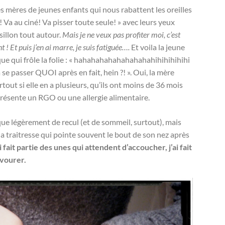
 les mères de jeunes enfants qui nous rabattent les oreilles
! Va au ciné! Va pisser toute seule! » avec leurs yeux
 sillon tout autour.
Mais je ne veux pas profiter moi, c’est
! Et puis j’en ai marre, je suis fatiguée….
Et voila la jeune
que qui frôle la folie : « hahahahahahahahahahihihihihihi
va se passer QUOI après en fait, hein ?! ». Oui, la mère
urtout si elle en a plusieurs, qu’ils ont moins de 36 mois
présente un RGO ou une allergie alimentaire.
ue légèrement de recul (et de sommeil, surtout), mais
la traitresse qui pointe souvent le bout de son nez après
ai fait partie des unes qui attendent d’accoucher, j’ai fait
avourer.