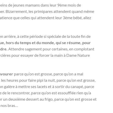
pleins de jeunes mamans dans leur 9ème mois de
her. Bizarrement, les primipares attendent quand même
ience que celles qui attendent leur 3ème bébé, allez
 arrière, à cette période si spéciale de la toute fin de
e, hors du temps et du monde, qui se résume, pour
ndre.
Attendre sagement pour certaines, en complotant
rcières pour essayer de forcer la main à Dame Nature
savourer
parce qu’on est grosse, parce qu’on a mal
les heures pour faire pipi la nuit, parce qu’on est grosse,
on galère à mettre ses lacets et à sortir du canapé, parce
e de le rencontrer, parce qu’on est essoufflée rien qu’a
her un deuxième dessert au frigo, parce qu’on est grosse et
s nos bras…