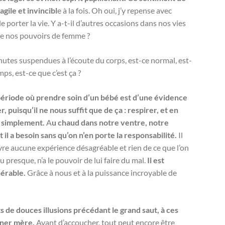
agile et invincibl
e à la fois. Oh oui, j’y repense avec
 porter la vie. Y a-t-il d’autres occasions dans nos vies
de nos pouvoirs de femme ?
inutes suspendues à l’écoute du corps, est-ce normal, est-
ps, est-ce que c’est ça ?
période où prendre soin d’un bébé est d’une évidence
, puisqu’il ne nous suffit que de ça : respirer, et en
, simplement.
A
u chaud dans notre ventre, notre
il a besoin sans qu’on n’en porte la responsabilité.
Il
ivre aucune expérience désagréable et rien de ce que l’on
ou presque, n’a le pouvoir de lui faire du mal.
Il est
nérable.
Grâce à nous et à la puissance incroyable de
de douces illusions précédant le grand saut, à ces
iner mère.
Avant d’accoucher, tout peut encore être