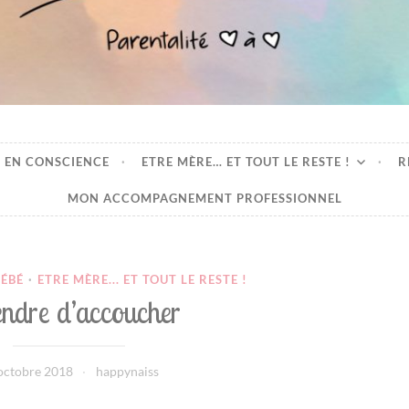
oeur
 EN CONSCIENCE
ETRE MÈRE… ET TOUT LE RESTE !
R
MON ACCOMPAGNEMENT PROFESSIONNEL
BÉBÉ
·
ETRE MÈRE... ET TOUT LE RESTE !
endre d’accoucher
octobre 2018
happynaiss