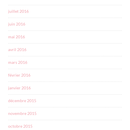
juillet 2016
juin 2016
mai 2016
avril 2016
mars 2016
février 2016
janvier 2016
décembre 2015
novembre 2015
octobre 2015