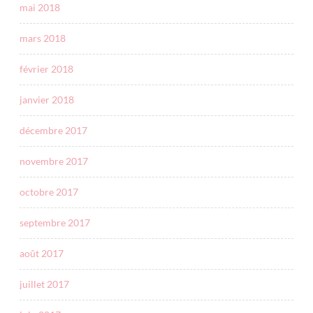
mai 2018
mars 2018
février 2018
janvier 2018
décembre 2017
novembre 2017
octobre 2017
septembre 2017
août 2017
juillet 2017