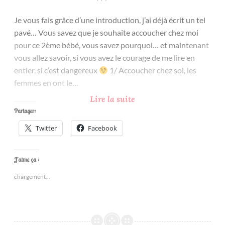
Je vous fais grâce d’une introduction, j’ai déjà écrit un tel
pavé… Vous savez que je souhaite accoucher chez moi
pour ce 2ème bébé, vous savez pourquoi… et maintenant
vous allez savoir, si vous avez le courage de me lire en
entier, si c’est dangereux
1/ Accoucher chez soi, les
femmes en ont le…
Lire la suite
Partager:
Twitter
Facebook
J’aime ça :
chargement…