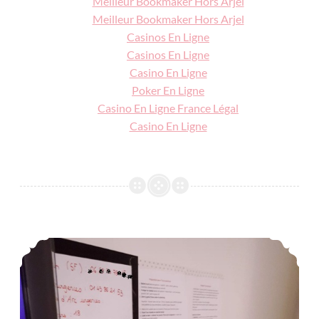
Meilleur Bookmaker Hors Arjel
Meilleur Bookmaker Hors Arjel
Casinos En Ligne
Casinos En Ligne
Casino En Ligne
Poker En Ligne
Casino En Ligne France Légal
Casino En Ligne