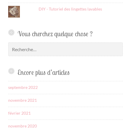
DIY - Tutoriel des lingettes lavables
Vous cherchez quelque chose ?
Encore plus d’articles
septembre 2022
novembre 2021
février 2021
novembre 2020