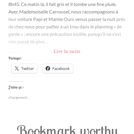
8h45. Ce matin là, il fait gris et il tombe une fine pluie.
Avec Mademoiselle Carrousel, nous raccompagnons à
leur voiture Papi et Mamie Ours venus passer la nuit près
de chez nous pour pallier à un trou dans le planning « de
garde » ; encore une précaution inutile, puisqu’il ne s’est
rien passé de plus…
Lire la suite
Partager:
Twitter
Facebook
J’aime ça :
chargement…
Bookmark worthy