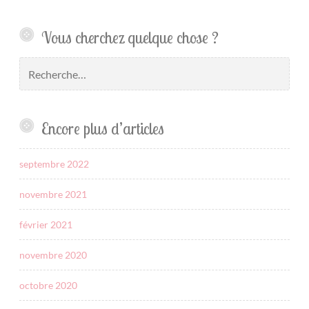
Vous cherchez quelque chose ?
Encore plus d’articles
septembre 2022
novembre 2021
février 2021
novembre 2020
octobre 2020