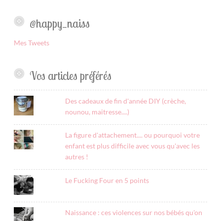
@happy_naiss
Mes Tweets
Vos articles préférés
Des cadeaux de fin d'année DIY (crèche,
nounou, maitresse....)
La figure d'attachement.... ou pourquoi votre
enfant est plus difficile avec vous qu'avec les
autres !
Le Fucking Four en 5 points
Naissance : ces violences sur nos bébés qu'on