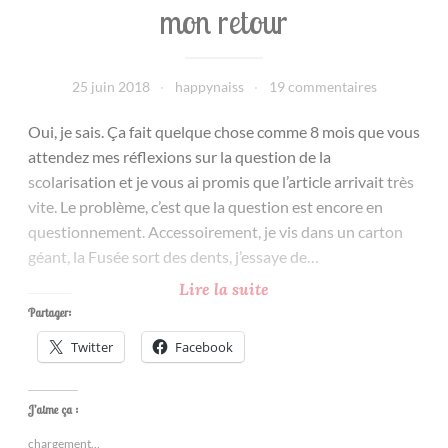
mon retour
25 juin 2018
happynaiss
19 commentaires
Oui, je sais. Ça fait quelque chose comme 8 mois que vous
attendez mes réflexions sur la question de la
scolarisation et je vous ai promis que l’article arrivait très
vite. Le problème, c’est que la question est encore en
questionnement. Accessoirement, je vis dans un carton
géant, la Fusée sort des dents, j’essaye de…
Lire la suite
Partager:
Twitter
Facebook
J’aime ça :
chargement…