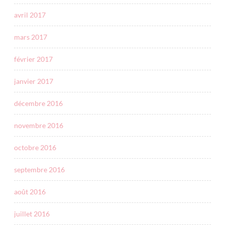
avril 2017
mars 2017
février 2017
janvier 2017
décembre 2016
novembre 2016
octobre 2016
septembre 2016
août 2016
juillet 2016