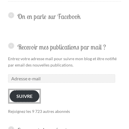
On en parle sur Facebook
Recevoir mes publications par mail ?
Entrez votre adresse mail pour suivre mon blog et être notifié
par email des nouvelles publications.
SUIVRE
Rejoignez les 9 723 autres abonnés