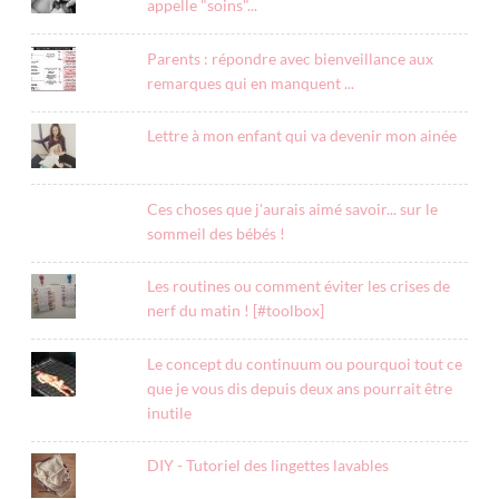
appelle "soins"...
Parents : répondre avec bienveillance aux
remarques qui en manquent ...
Lettre à mon enfant qui va devenir mon ainée
Ces choses que j'aurais aimé savoir... sur le
sommeil des bébés !
Les routines ou comment éviter les crises de
nerf du matin ! [#toolbox]
Le concept du continuum ou pourquoi tout ce
que je vous dis depuis deux ans pourrait être
inutile
DIY - Tutoriel des lingettes lavables