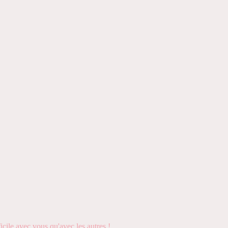
icile avec vous qu'avec les autres !