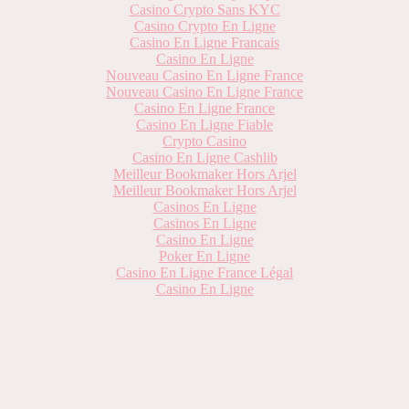
Casino Crypto Sans KYC
Casino Crypto En Ligne
Casino En Ligne Francais
Casino En Ligne
Nouveau Casino En Ligne France
Nouveau Casino En Ligne France
Casino En Ligne France
Casino En Ligne Fiable
Crypto Casino
Casino En Ligne Cashlib
Meilleur Bookmaker Hors Arjel
Meilleur Bookmaker Hors Arjel
Casinos En Ligne
Casinos En Ligne
Casino En Ligne
Poker En Ligne
Casino En Ligne France Légal
Casino En Ligne