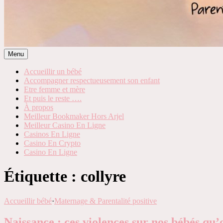
Menu
Happynaiss
Accueillir un bébé
Accompagner respectueusement son enfant
Etre femme et mère
Et puis le reste ….
À propos
Meilleur Bookmaker Hors Arjel
Meilleur Casino En Ligne
Casinos En Ligne
Casino En Crypto
Casino En Ligne
Étiquette : collyre
Accueillir bébé
·
Maternage & Parentalité positive
Naissance : ces violences sur nos bébés qu’