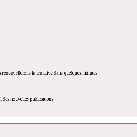
s renouvellerons la tentative dans quelques minutes.
l des nouvelles publications.