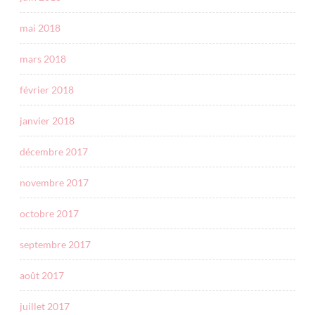
mai 2018
mars 2018
février 2018
janvier 2018
décembre 2017
novembre 2017
octobre 2017
septembre 2017
août 2017
juillet 2017