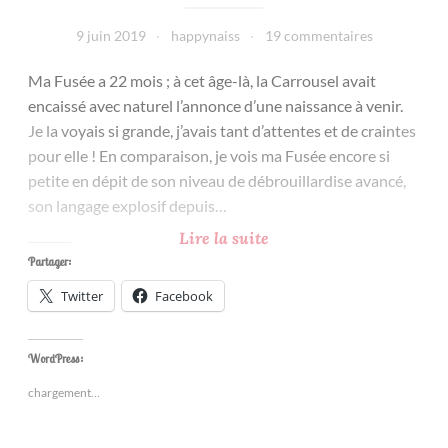
9 juin 2019
happynaiss
19 commentaires
Ma Fusée a 22 mois ; à cet âge-là, la Carrousel avait
encaissé avec naturel l’annonce d’une naissance à venir.
Je la voyais si grande, j’avais tant d’attentes et de craintes
pour elle ! En comparaison, je vois ma Fusée encore si
petite en dépit de son niveau de débrouillardise avancé,
son langage explosif depuis…
Lire la suite
Partager:
Twitter
Facebook
WordPress:
chargement…