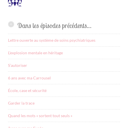
Dans les épisodes précédents…
Lettre ouverte au système de soins psychiatriques
L’explosion mentale en héritage
S’autoriser
6 ans avec ma Carrousel
École, case et sécurité
Garder la trace
Quand les mots « sortent tout seuls »