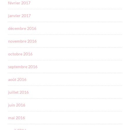
février 2017
janvier 2017
décembre 2016
novembre 2016
octobre 2016
septembre 2016
août 2016
juillet 2016
juin 2016
mai 2016