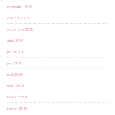
novembre 2018
octobre 2018
septembre 2018
août 2018
juillet 2018
juin 2018
mai 2018
mars 2018
février 2018
janvier 2018