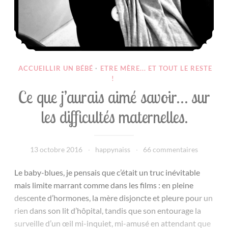
ACCUEILLIR UN BÉBÉ
·
ETRE MÈRE... ET TOUT LE RESTE
!
Ce que j’aurais aimé savoir… sur
les difficultés maternelles.
13 octobre 2016
happynaiss
66 commentaires
Le baby-blues, je pensais que c’était un truc inévitable
mais limite marrant comme dans les films : en pleine
descente d’hormones, la mère disjoncte et pleure pour un
rien dans son lit d’hôpital, tandis que son entourage la
surveille d’un œil mi-inquiet, mi-amusé en attendant que