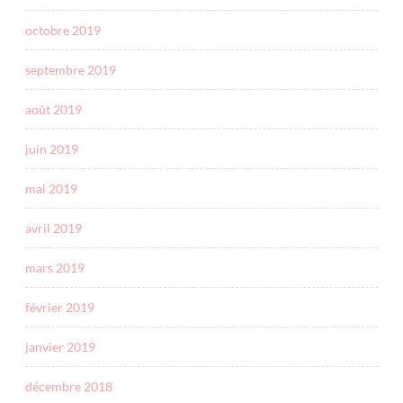
octobre 2019
septembre 2019
août 2019
juin 2019
mai 2019
avril 2019
mars 2019
février 2019
janvier 2019
décembre 2018