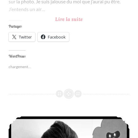
sur la photo. Je suis jalouse du moi que j’aurai pu être.
J’entends un air…
Lire la suite
Partager:
Twitter
Facebook
WordPress:
chargement…