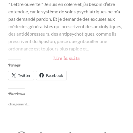
* Lettre ouverte * Je suis en colère et j’ai besoin d’être
entendue, car le système de soins psychiatriques ne m’a
pas demandé pardon. Et je demande des excuses aux
médecins généralistes qui prescrivent des anxiolytiques,
des antidépresseurs, des antipsychotiques, comme ils
prescrivent du Spasfon, parce que gribouiller une
ordonnance est toujours plus rapide et…
Lire la suite
Partager:
Twitter
Facebook
WordPress:
chargement…