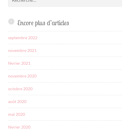
Encore plus d’articles
septembre 2022
novembre 2021
février 2021
novembre 2020
octobre 2020
août 2020
mai 2020
février 2020