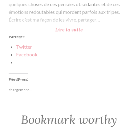
quelques choses de ces pensées obsédantes et de ces
émotions redoutables qui mordent parfois aux tripes.
Écrire c’est ma façon de les vivre, partager…
Grandir
Lire la suite
Partager:
Twitter
Facebook
WordPress:
chargement…
Bookmark worthy