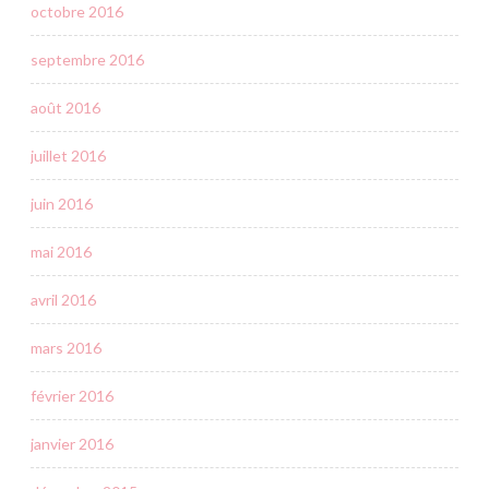
octobre 2016
septembre 2016
août 2016
juillet 2016
juin 2016
mai 2016
avril 2016
mars 2016
février 2016
janvier 2016