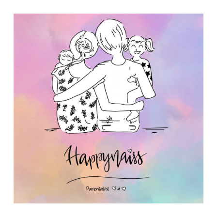
Accéder
au
contenu
principal