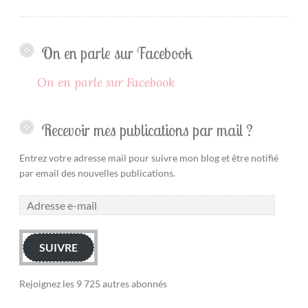
On en parle sur Facebook
On en parle sur Facebook
Recevoir mes publications par mail ?
Entrez votre adresse mail pour suivre mon blog et être notifié
par email des nouvelles publications.
SUIVRE
Rejoignez les 9 725 autres abonnés