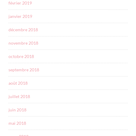
février 2019
janvier 2019
décembre 2018
novembre 2018
octobre 2018
septembre 2018
août 2018
juillet 2018
juin 2018
mai 2018