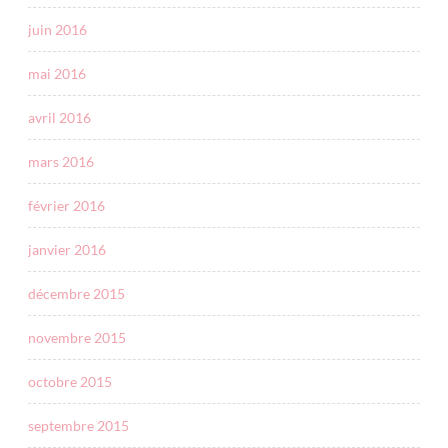
juin 2016
mai 2016
avril 2016
mars 2016
février 2016
janvier 2016
décembre 2015
novembre 2015
octobre 2015
septembre 2015