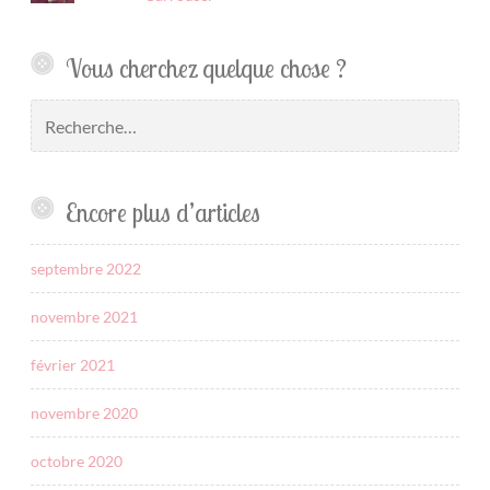
Vous cherchez quelque chose ?
Encore plus d’articles
septembre 2022
novembre 2021
février 2021
novembre 2020
octobre 2020