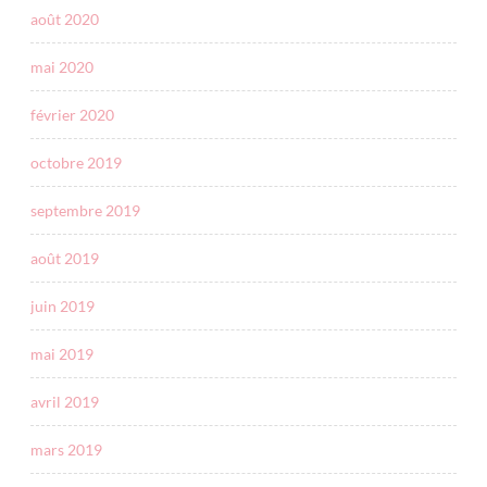
août 2020
mai 2020
février 2020
octobre 2019
septembre 2019
août 2019
juin 2019
mai 2019
avril 2019
mars 2019