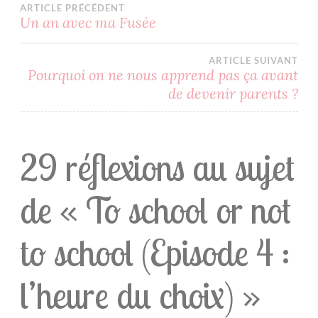
ARTICLE PRÉCÉDENT
NON
Un an avec ma Fusée
SCOLARISATION
SCOLARISATION
ARTICLE SUIVANT
UNSCHOOLING
Pourquoi on ne nous apprend pas ça avant
de devenir parents ?
29 réflexions au sujet
de «
To school or not
to school (Episode 4 :
l’heure du choix)
»