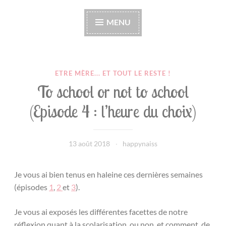
Happynaiss
Parentalité de coeur à coeur
MENU
ETRE MÈRE... ET TOUT LE RESTE !
To school or not to school
(Episode 4 : l’heure du choix)
13 août 2018
happynaiss
Je vous ai bien tenus en haleine ces dernières semaines
(épisodes
1
,
2
et
3
).
Je vous ai exposés les différentes facettes de notre
réflexion quant à la scolarisation, ou non, et comment, de