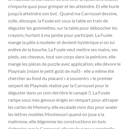
n’importe quoi pour grimper et les atteindre. Et elle hurle
jusqu’à atteindre son but. Quand ma Carrousel dessine,
colle, découpe, la Fusée est sous la table en train de
déguster les gommettes, sur la table pour déboucher les
crayons, hurlant à ma jambe pour participer. La Fusée
mange la pâte à modeler et devient hystérique si on lui
enlève de la bouche. La Fusée veut mettre ses mains, ses
pieds, ses cheveux, tout son corps dans la peinture, elle
mange les pièces de puzzle avec application, elle dévore le
Playmaïs (miam le petit goût de maÎS - elle a même été
chercher au fond du placard « à souvenirs » le premier
serpent de Playmaïs réalisé par la Carrousel pour le
déguster dans un coin derrière le canapé !). La Fusée
rampe sous mes genoux érigés en rempart pour attraper
les cartes de Memory, elle escalade mon dos pour avaler
les lettres mobiles Montessori quand on joue à la
maitresse, elle dégomme les constructions en bois
élaborées par la Carrousel, elle roule avec sa coccinelle