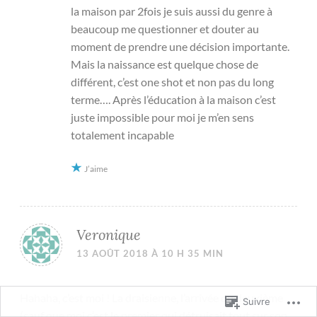
la maison par 2fois je suis aussi du genre à
beaucoup me questionner et douter au
moment de prendre une décision importante.
Mais la naissance est quelque chose de
différent, c’est one shot et non pas du long
terme…. Après l’éducation à la maison c’est
juste impossible pour moi je m’en sens
totalement incapable
J’aime
Veronique
13 AOÛT 2018 À 10 H 35 MIN
Hahaha, c’est moi ! La draisienne, l’arrivée du deuxième
Suivre
(sauf que moi c’est le premier qui détruisait tout sur son