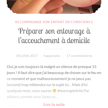
ACCOMPAGNER SON ENFANT EN CONSCIENCE
Préparer son entourage à
l’accouchement à domicile
18 juillet 2017
happynaiss
17 commentaires
Oui, je suis toujours là malgré un silence de presque 15
jours ! Il faut dire que j’ai beaucoup de choses sur le feu en
ce moment et que malheureusement je ne peux pas
(encore) trop m’étendre sur le sujet ici… Mais d’ici
quelques mois, vous saurez
#teasingdefolie Par
ailleurs, comme vous l’avez vu…
Lire la suite