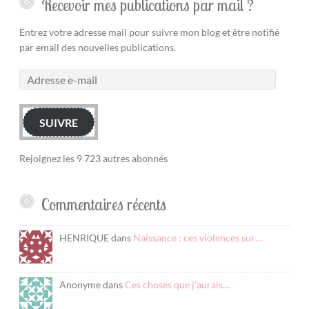
Recevoir mes publications par mail ?
Entrez votre adresse mail pour suivre mon blog et être notifié
par email des nouvelles publications.
SUIVRE
Rejoignez les 9 723 autres abonnés
Commentaires récents
HENRIQUE dans
Naissance : ces violences sur…
Anonyme dans
Ces choses que j’aurais…