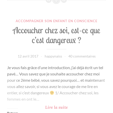
ACCOMPAGNER SON ENFANT EN CONSCIENCE
Accoucher chez soi, est-ce que
c’est dangereux ?
12 avril 2017
happynaiss
40 commentaires
Je vous fais grâce d’une introduction, j’ai déjà écrit un tel
pavé… Vous savez que je souhaite accoucher chez moi
pour ce 2ème bébé, vous savez pourquoi… et maintenant
vous allez savoir, si vous avez le courage de me lire en
entier, si c’est dangereux
1/ Accoucher chez soi, les
femmes en ont le…
Lire la suite