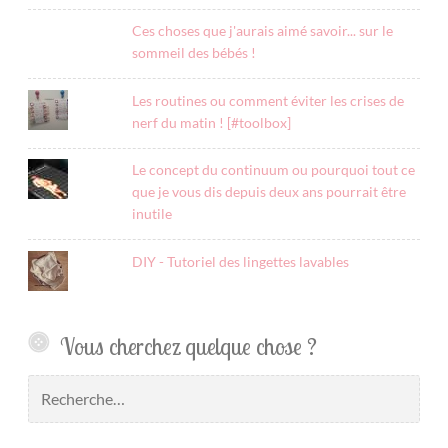
Ces choses que j'aurais aimé savoir... sur le
sommeil des bébés !
Les routines ou comment éviter les crises de
nerf du matin ! [#toolbox]
Le concept du continuum ou pourquoi tout ce
que je vous dis depuis deux ans pourrait être
inutile
DIY - Tutoriel des lingettes lavables
Vous cherchez quelque chose ?