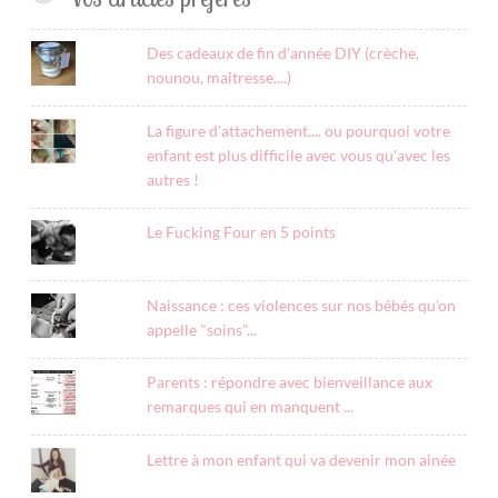
Des cadeaux de fin d'année DIY (crèche,
nounou, maitresse....)
La figure d'attachement.... ou pourquoi votre
enfant est plus difficile avec vous qu'avec les
autres !
Le Fucking Four en 5 points
Naissance : ces violences sur nos bébés qu'on
appelle "soins"...
Parents : répondre avec bienveillance aux
remarques qui en manquent ...
Lettre à mon enfant qui va devenir mon ainée