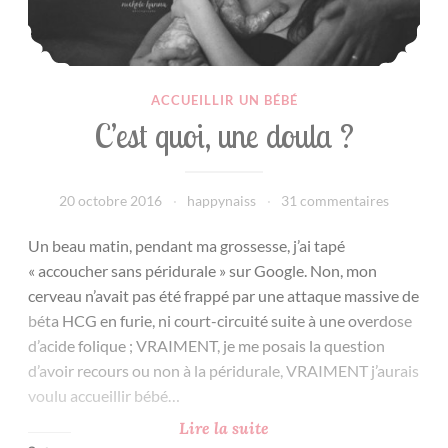
ACCUEILLIR UN BÉBÉ
C’est quoi, une doula ?
20 octobre 2016
happynaiss
31 commentaires
Un beau matin, pendant ma grossesse, j’ai tapé
« accoucher sans péridurale » sur Google. Non, mon
cerveau n’avait pas été frappé par une attaque massive de
béta HCG en furie, ni court-circuité suite à une overdose
d’acide folique ; VRAIMENT, je me posais la question
d’avoir recours ou non à la péridurale, VRAIMENT j’aurais
voulu accueillir bébé…
Lire la suite