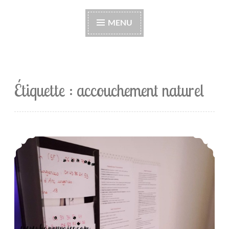
Happynaiss
Parentalité de coeur à coeur
MENU
Étiquette :
accouchement naturel