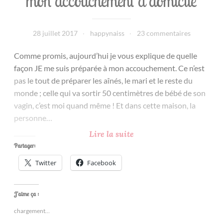
mon accouchement à domicile
28 juillet 2017
happynaiss
23 commentaires
Comme promis, aujourd’hui je vous explique de quelle
façon JE me suis préparée à mon accouchement. Ce n’est
pas le tout de préparer les aînés, le mari et le reste du
monde ; celle qui va sortir 50 centimètres de bébé de son
vagin, c’est moi quand même ! Et dans cette maison, la
personne…
Lire la suite
Partager:
Twitter
Facebook
J’aime ça :
chargement…