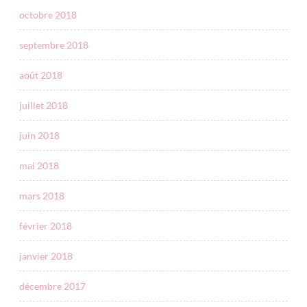
octobre 2018
septembre 2018
août 2018
juillet 2018
juin 2018
mai 2018
mars 2018
février 2018
janvier 2018
décembre 2017