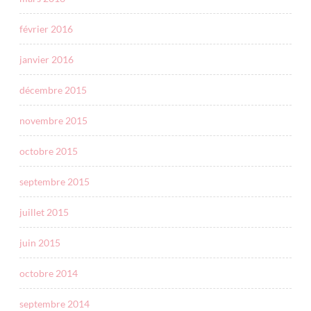
février 2016
janvier 2016
décembre 2015
novembre 2015
octobre 2015
septembre 2015
juillet 2015
juin 2015
octobre 2014
septembre 2014