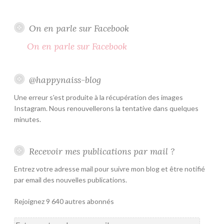
On en parle sur Facebook
On en parle sur Facebook
@happynaiss-blog
Une erreur s'est produite à la récupération des images
Instagram. Nous renouvellerons la tentative dans quelques
minutes.
Recevoir mes publications par mail ?
Entrez votre adresse mail pour suivre mon blog et être notifié
par email des nouvelles publications.
Rejoignez 9 640 autres abonnés