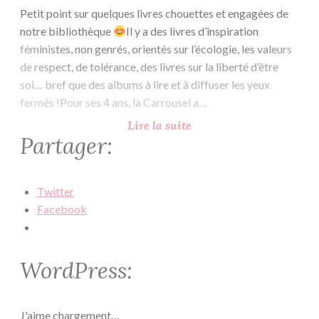
Petit point sur quelques livres chouettes et engagées de
notre bibliothèque
Il y a des livres d’inspiration
féministes, non genrés, orientés sur l’écologie, les valeurs
de respect, de tolérance, des livres sur la liberté d’être
soi… bref que des albums à lire et à diffuser les yeux
fermés !Pour ses 4 ans, la Carrousel a…
Lire la suite
Bibliothèque
Partager:
engagée
pour
enfants conscients
Twitter
Facebook
WordPress:
J'aime
chargement…