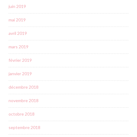
juin 2019
mai 2019
avril 2019
mars 2019
février 2019
janvier 2019
décembre 2018
novembre 2018
octobre 2018
septembre 2018