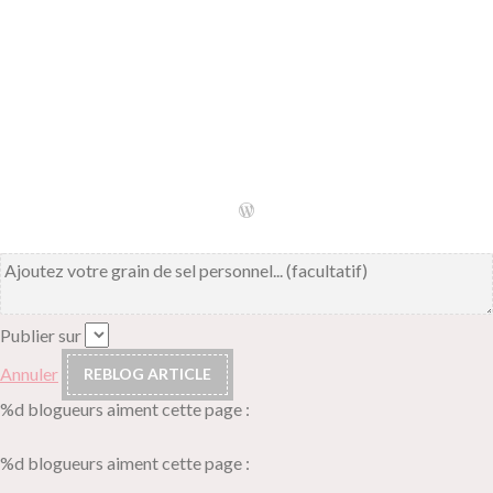
Publier sur
Annuler
%d
blogueurs aiment cette page :
%d
blogueurs aiment cette page :