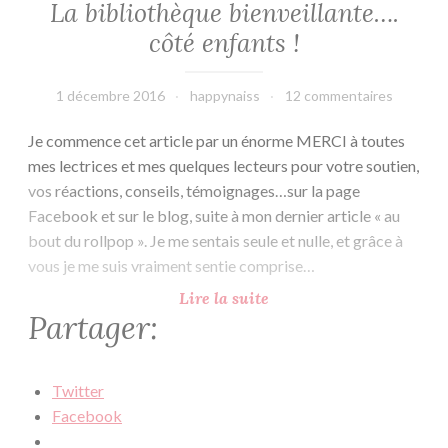
La bibliothèque bienveillante….
côté enfants !
1 décembre 2016
happynaiss
12 commentaires
Je commence cet article par un énorme MERCI à toutes
mes lectrices et mes quelques lecteurs pour votre soutien,
vos réactions, conseils, témoignages…sur la page
Facebook et sur le blog, suite à mon dernier article « au
bout du rollpop ». Je me sentais seule et nulle, et grâce à
vous je me suis vraiment sentie comprise…
Lire la suite
La
Partager:
bibliothèque
bienveillante….
côté
Twitter
enfants !
Facebook