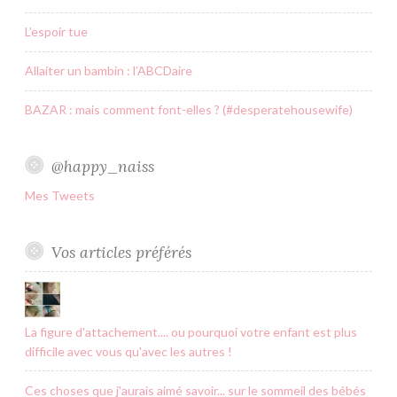
L’espoir tue
Allaiter un bambin : l’ABCDaire
BAZAR : mais comment font-elles ? (#desperatehousewife)
@happy_naiss
Mes Tweets
Vos articles préférés
La figure d'attachement.... ou pourquoi votre enfant est plus
difficile avec vous qu'avec les autres !
Ces choses que j'aurais aimé savoir... sur le sommeil des bébés