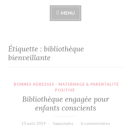
Happynaiss
MENU
Étiquette : bibliothèque
bienveillante
BONNES ADRESSES
·
MATERNAGE & PARENTALITÉ
POSITIVE
Bibliothèque engagée pour
enfants conscients
13 août 2019
happynaiss
6 commentaires