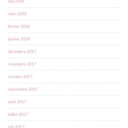
mai 2018
mars 2018
février 2018
janvier 2018
décembre 2017
novembre 2017
octobre 2017
septembre 2017
août 2017
juillet 2017
juin 2017