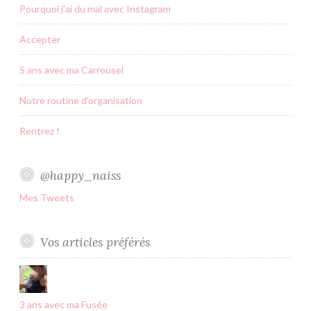
Pourquoi j’ai du mal avec Instagram
Accepter
5 ans avec ma Carrousel
Notre routine d’organisation
Rentrez !
@happy_naiss
Mes Tweets
Vos articles préférés
3 ans avec ma Fusée