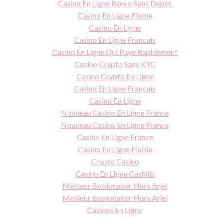
Casino En Ligne Bonus Sans Dépôt
Casino En Ligne Fiable
Casino En Ligne
Casino En Ligne Francais
Casino En Ligne Qui Paye Rapidement
Casino Crypto Sans KYC
Casino Crypto En Ligne
Casino En Ligne Francais
Casino En Ligne
Nouveau Casino En Ligne France
Nouveau Casino En Ligne France
Casino En Ligne France
Casino En Ligne Fiable
Crypto Casino
Casino En Ligne Cashlib
Meilleur Bookmaker Hors Arjel
Meilleur Bookmaker Hors Arjel
Casinos En Ligne