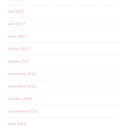
mai 2017
avril 2017
mars 2017
février 2017
janvier 2017
décembre 2016
novembre 2016
octobre 2016
septembre 2016
août 2016