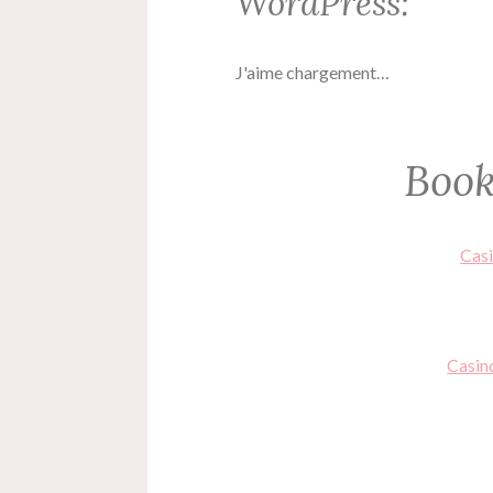
WordPress:
J'aime
chargement…
Boo
Casi
Casin