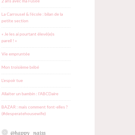
2 ans avec ma Fusée
La Carrousel & l’école : bilan de la
petite section
« Je les ai pourtant élevé(e)s
pareil ! »
Vie empruntée
Mon troisième bébé
L’espoir tue
Allaiter un bambin : l’ABCDaire
BAZAR : mais comment font-elles ?
(#desperatehousewife)
@happy_naiss