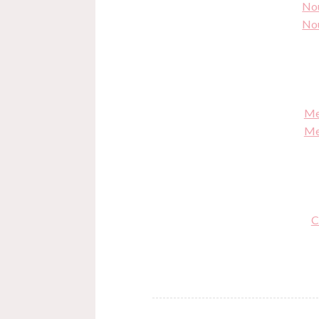
Nou
Nou
Me
Me
C