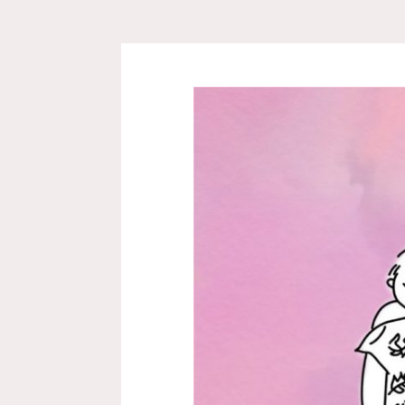
Accéder
au
contenu
principal