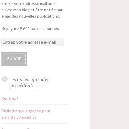
Entrez votre adresse mail pour
suivre mon blog et être notifié par
email des nouvelles publications.
Rejoignez 9 641 autres abonnés
SUIVRE
Dans les épisodes
précédents…
Rentrez !
Bibliothèque engagée pour
enfants conscients