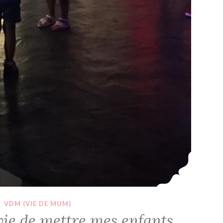
VDM (VIE DE MUM)
vie de mettre mes enfants