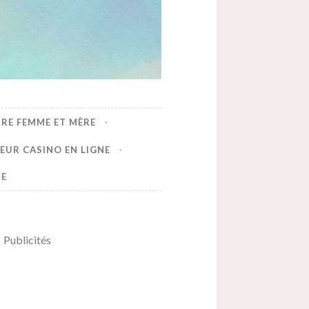
TRE FEMME ET MÈRE
EUR CASINO EN LIGNE
NE
Publicités