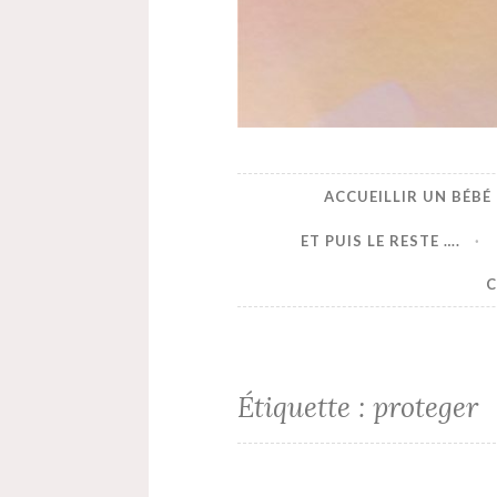
Happynai
ACCUEILLIR UN BÉBÉ
ET PUIS LE RESTE ….
C
Étiquette : proteger