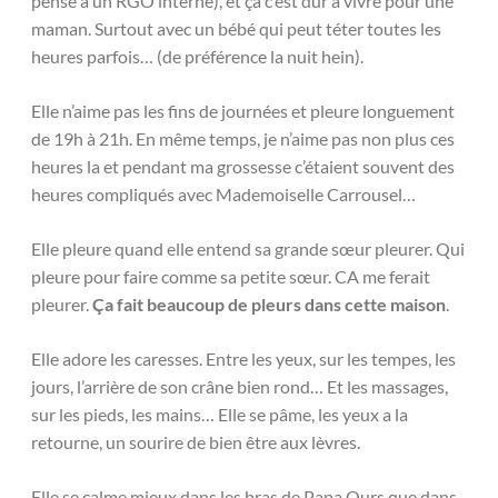
pense à un RGO interne), et ça c’est dur à vivre pour une
maman. Surtout avec un bébé qui peut téter toutes les
heures parfois… (de préférence la nuit hein).
Elle n’aime pas les fins de journées et pleure longuement
de 19h à 21h. En même temps, je n’aime pas non plus ces
heures la et pendant ma grossesse c’étaient souvent des
heures compliqués avec Mademoiselle Carrousel…
Elle pleure quand elle entend sa grande sœur pleurer. Qui
pleure pour faire comme sa petite sœur. CA me ferait
pleurer.
Ça fait beaucoup de pleurs dans cette maison
.
Elle adore les caresses. Entre les yeux, sur les tempes, les
jours, l’arrière de son crâne bien rond… Et les massages,
sur les pieds, les mains… Elle se pâme, les yeux a la
retourne, un sourire de bien être aux lèvres.
Elle se calme mieux dans les bras de Papa Ours que dans