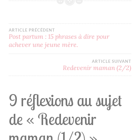
ENFANTS
DEUXIÈME
ENFANT
MATERNITÉ
ARTICLE PRÉCÉDENT
Post partum : 15 phrases à dire pour
NOURRISSON
achever une jeune mère.
NOUVEAU
NÉ
ARTICLE SUIVANT
Redevenir maman (2/2)
9 réflexions au sujet
de «
Redevenir
maman (1/2)
»