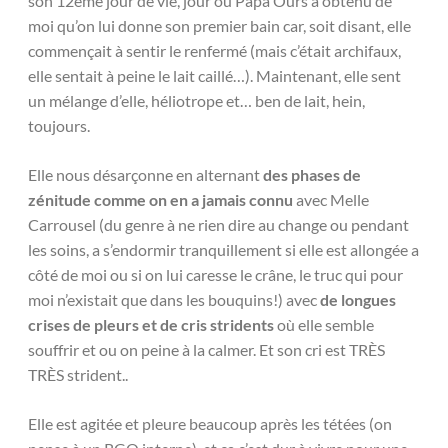
son 12ème jour de vie, jour où Papa Ours a obtenu de
moi qu’on lui donne son premier bain car, soit disant, elle
commençait à sentir le renfermé (mais c’était archifaux,
elle sentait à peine le lait caillé…). Maintenant, elle sent
un mélange d’elle, héliotrope et… ben de lait, hein,
toujours.
Elle nous désarçonne en alternant
des phases de
zénitude comme on en a jamais connu
avec Melle
Carrousel (du genre à ne rien dire au change ou pendant
les soins, a s’endormir tranquillement si elle est allongée a
côté de moi ou si on lui caresse le crâne, le truc qui pour
moi n’existait que dans les bouquins!) avec
de longues
crises de pleurs et de cris stridents
où elle semble
souffrir et ou on peine à la calmer. Et son cri est TRÈS
TRÈS strident..
Elle est agitée et pleure beaucoup après les tétées (on