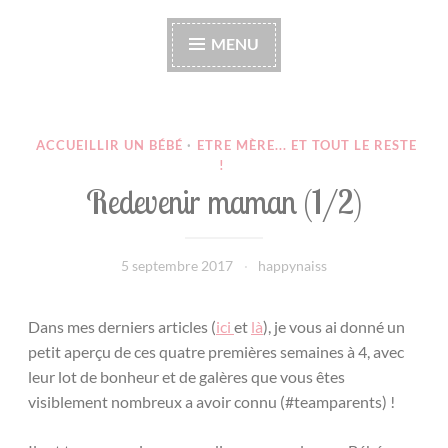
Happynaiss
Parentalité de coeur à coeur
MENU
ACCUEILLIR UN BÉBÉ
·
ETRE MÈRE... ET TOUT LE RESTE
!
Redevenir maman (1/2)
5 septembre 2017
happynaiss
Dans mes derniers articles (
ici
et
là
), je vous ai donné un
petit aperçu de ces quatre premières semaines à 4, avec
leur lot de bonheur et de galères que vous êtes
visiblement nombreux a avoir connu (#teamparents) !