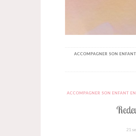
Happynaiss
Parentalité de coeur à c
ACCOMPAGNER SON ENFANT
ACCOMPAGNER SON ENFANT EN
Rede
21 s