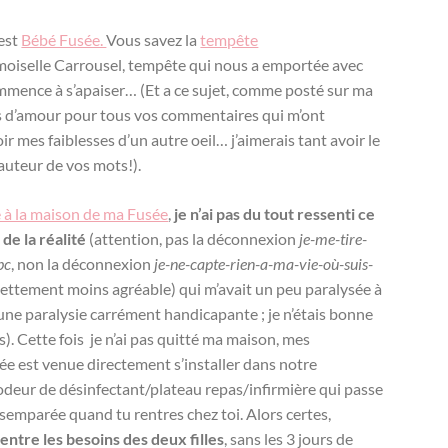
 est
Bébé Fusée.
Vous savez la
tempête
oiselle Carrousel, tempête qui nous a emportée avec
mmence à s’apaiser… (Et a ce sujet, comme posté sur ma
ns d’amour pour tous vos commentaires qui m’ont
 mes faiblesses d’un autre oeil… j’aimerais tant avoir le
auteur de vos mots!).
e à la maison de ma Fusée
,
je n’ai pas du tout ressenti ce
de la réalité
(attention, pas la déconnexion
je-me-tire-
pc
, non la déconnexion
je-ne-capte-rien-a-ma-vie-où-suis-
ettement moins agréable) qui m’avait un peu paralysée à
it une paralysie carrément handicapante ; je n’étais bonne
). Cette fois je n’ai pas quitté ma maison, mes
e est venue directement s’installer dans notre
 odeur de désinfectant/plateau repas/infirmière qui passe
ésemparée quand tu rentres chez toi. Alors certes,
entre les besoins des deux filles
, sans les 3 jours de