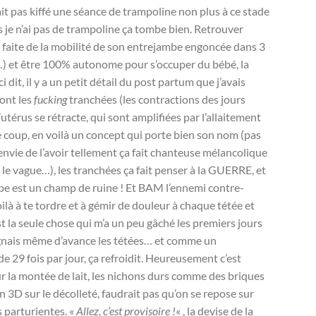
it pas kiffé une séance de trampoline non plus à ce stade
is je n’ai pas de trampoline ça tombe bien. Retrouver
 faite de la mobilité de son entrejambe engoncée dans 3
) et être 100% autonome pour s’occuper du bébé, la
i dit, il y a un petit détail du post partum que j’avais
sont les
fucking
tranchées (les contractions des jours
térus se rétracte, qui sont amplifiées par l’allaitement
e coup, en voilà un concept qui porte bien son nom (pas
envie de l’avoir tellement ça fait chanteuse mélancolique
s le vague…), les tranchées ça fait penser à la GUERRE, et
ambe est un champ de ruine ! Et BAM l’ennemi contre-
ilà à te tordre et à gémir de douleur à chaque tétée et
t la seule chose qui m’a un peu gâché les premiers jours
ignais même d’avance les tétées… et comme un
de 29 fois par jour, ça refroidit. Heureusement c’est
r la montée de lait, les nichons durs comme des briques
n 3D sur le décolleté, faudrait pas qu’on se repose sur
s parturientes. «
Allez, c’est provisoire !
« , la devise de la