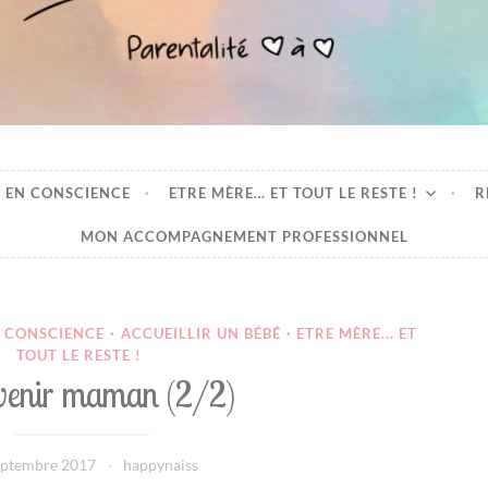
oeur
 EN CONSCIENCE
ETRE MÈRE… ET TOUT LE RESTE !
R
MON ACCOMPAGNEMENT PROFESSIONNEL
 CONSCIENCE
·
ACCUEILLIR UN BÉBÉ
·
ETRE MÈRE... ET
TOUT LE RESTE !
venir maman (2/2)
eptembre 2017
happynaiss