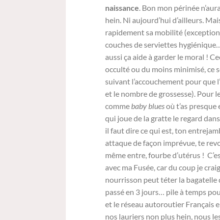
naissance
. Bon mon périnée n’aura
hein. Ni aujourd’hui d’ailleurs. Ma
rapidement sa mobilité (exception
couches de serviettes hygiénique…
aussi ça aide à garder le moral ! Cec
occulté ou du moins minimisé, ce 
suivant l’accouchement pour que l’u
et le nombre de grossesse). Pour l
comme
baby blues
où t’as presque 
qui joue de la gratte le regard dan
il faut dire ce qui est, ton entrej
attaque de façon imprévue, te revo
même entre, fourbe d’utérus ! C’es
avec ma Fusée, car du coup je cra
nourrisson peut téter la bagatelle 
passé en 3 jours… pile à temps pou
et le réseau autoroutier Français e
nos lauriers non plus hein, nous le