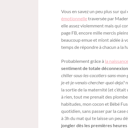
Vous en savez un peu plus sur qui
émotionnelle
traversée par Madem
elle assez violemment mais qui co
page FB, encore mille mercis plei
beaucoup emue et m’ont aidée à voir
temps de répondre à chacun a la h
Probablement grâce à
la naissanc
sentiment de totale déconnexion 
chiller-sous-les-cocotiers-sans-mon-
je-et-je-venais-chercher-quoi-deja?
n
la sortie de la maternité (et c’éta
à rien, tout me prenait des plombes
habitudes, mon cocon et Bébé Fusé
quotidien, sans passer par la case
à 3h du mat qui te laisse un peu d
jongler dès les premières heures 