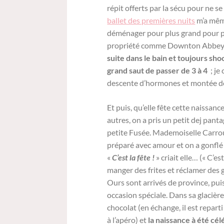
répit offerts par la sécu pour ne 
ballet des premières nuits
m’a même
déménager pour plus grand pour po
propriété comme Downton Abbey aur
suite dans le bain et toujours shoo
grand saut de passer de 3 à 4
; je
descente d’hormones et montée de 
Et puis, qu’elle fête cette naissanc
autres, on a pris un petit dej pan
petite Fusée. Mademoiselle Carrous
préparé avec amour et on a gonflé 
«
C’est la fête !
» criait elle… (« C’es
manger des frites et réclamer des 
Ours sont arrivés de province, pu
occasion spéciale. Dans sa glaciè
chocolat (en échange, il est repar
à l’apéro) et
la naissance à été cél