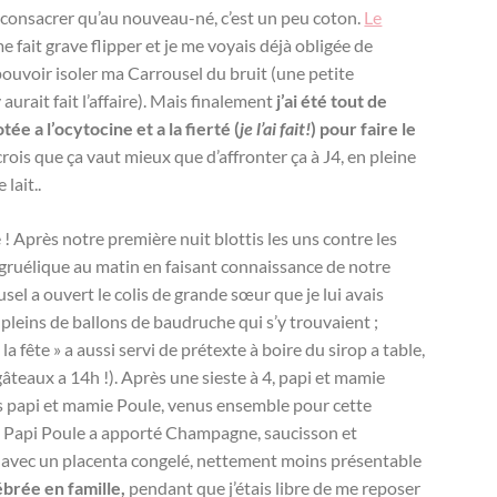
se consacrer qu’au nouveau-né, c’est un peu coton.
Le
 fait grave flipper et je me voyais déjà obligée de
uvoir isoler ma Carrousel du bruit (une petite
ait fait l’affaire). Mais finalement
j’ai été tout de
tée a l’ocytocine et a la fierté (
je l’ai fait!
) pour faire le
 crois que ça vaut mieux que d’affronter ça à J4, en pleine
lait..
e ! Après notre première nuit blottis les uns contre les
tagruélique au matin en faisant connaissance de notre
el a ouvert le colis de grande sœur que je lui avais
pleins de ballons de baudruche qui s’y trouvaient ;
t la fête » a aussi servi de prétexte à boire du sirop a table,
gâteaux a 14h !). Après une sieste à 4, papi et mamie
is papi et mamie Poule, venus ensemble pour cette
re Papi Poule a apporté Champagne, saucisson et
ti avec un placenta congelé, nettement moins présentable
ébrée en famille,
pendant que j’étais libre de me reposer