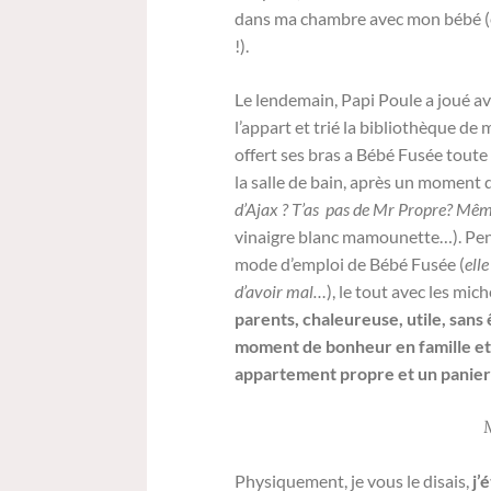
dans ma chambre avec mon bébé (en 
!).
Le lendemain, Papi Poule a joué ave
l’appart et trié la bibliothèque de 
offert ses bras a Bébé Fusée toute
la salle de bain, après un moment
d’Ajax ? T’as pas de Mr Propre? Même 
vinaigre blanc mamounette…). Penda
mode d’emploi de Bébé Fusée (
ell
d’avoir mal…
), le tout avec les mic
parents, chaleureuse, utile, sans 
moment de bonheur en famille et
appartement propre et un panier d
Physiquement, je vous le disais,
j’