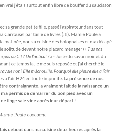
vrai j’étais surtout enfin libre de bouffer du saucisson
c sa grande petite fille, passé l’aspirateur dans tout
ma Carrousel par taille de livres (!!!). Mamie Poule a
 la matinée, nous a cuisiné des bolognaises et m’a décapé
 de solitude devant notre placard ménager («
T’as pas
pas du Cif ? De l’antical ?
» - Juste du savon noir et du
nt ce temps la, je me suis reposée et j’ai cherché le
e ravale non? Elle mâchouille. Pourquoi elle pleure elle a l’air
hes a l’air H24 en toute impunité.
La présence de nos
être contraignante, a vraiment fait de la naissance un
 m’a permis de démarrer du bon pied avec un
e linge sale vide après leur départ !
Mamie Poule coocoone
étais debout dans ma cuisine deux heures après la