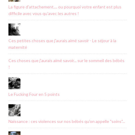
La figure d'attachement.... ou pourquoi votre enfant est plus
difficile avec vous qu'avec les autres !
Ces petites choses que j'aurais aimé savoir - Le séjour à la
maternité
Ces choses que j'aurais aimé savoir... sur le sommeil des bébés
!
Le Fucking Four en 5 points
Naissance : ces violences sur nos bébés qu'on appelle "soins"...