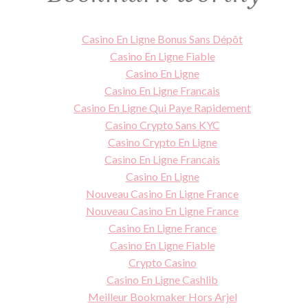
Casino En Ligne Bonus Sans Dépôt
Casino En Ligne Fiable
Casino En Ligne
Casino En Ligne Francais
Casino En Ligne Qui Paye Rapidement
Casino Crypto Sans KYC
Casino Crypto En Ligne
Casino En Ligne Francais
Casino En Ligne
Nouveau Casino En Ligne France
Nouveau Casino En Ligne France
Casino En Ligne France
Casino En Ligne Fiable
Crypto Casino
Casino En Ligne Cashlib
Meilleur Bookmaker Hors Arjel