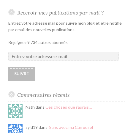
Recevoir mes publications par mail ?
Entrez votre adresse mail pour suivre mon blog et être notifié
par email des nouvelles publications.
Rejoignez 9 734 autres abonnés
SUIVRE
Commentaires récents
Nath dans
Ces choses que j’aurais…
syld19 dans
6 ans avec ma Carrousel