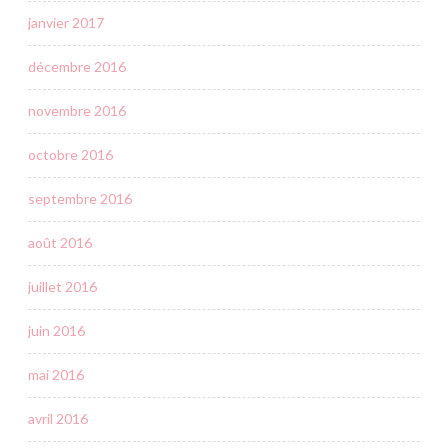
janvier 2017
décembre 2016
novembre 2016
octobre 2016
septembre 2016
août 2016
juillet 2016
juin 2016
mai 2016
avril 2016