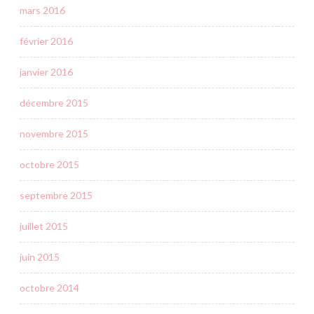
mars 2016
février 2016
janvier 2016
décembre 2015
novembre 2015
octobre 2015
septembre 2015
juillet 2015
juin 2015
octobre 2014