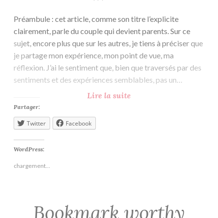
Préambule : cet article, comme son titre l’explicite
clairement, parle du couple qui devient parents. Sur ce
sujet, encore plus que sur les autres, je tiens à préciser que
je partage mon expérience, mon point de vue, ma
réflexion. J’ai le sentiment que, bien que traversés par des
sentiments et des expériences semblables, pas un…
Lire la suite
Partager:
Twitter
Facebook
WordPress:
chargement…
Bookmark worthy