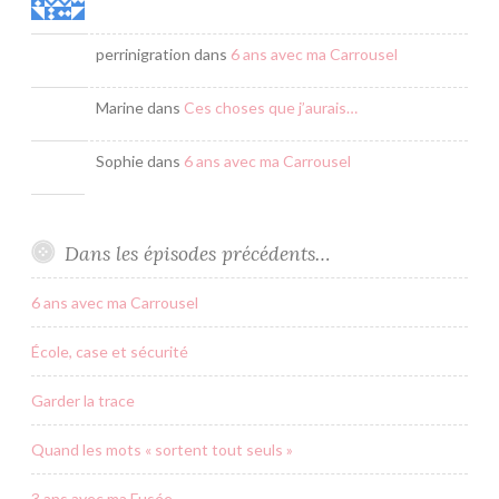
perrinigration dans
6 ans avec ma Carrousel
Marine dans
Ces choses que j’aurais…
Sophie dans
6 ans avec ma Carrousel
Dans les épisodes précédents…
6 ans avec ma Carrousel
École, case et sécurité
Garder la trace
Quand les mots « sortent tout seuls »
3 ans avec ma Fusée