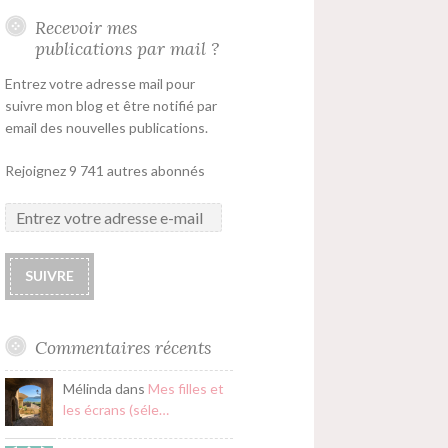
Recevoir mes
publications par mail ?
Entrez votre adresse mail pour
suivre mon blog et être notifié par
email des nouvelles publications.
Rejoignez 9 741 autres abonnés
SUIVRE
Commentaires récents
Mélinda dans
Mes filles et
les écrans (séle…