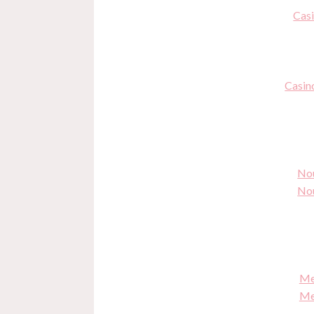
Casi
Casin
Nou
Nou
Me
Me