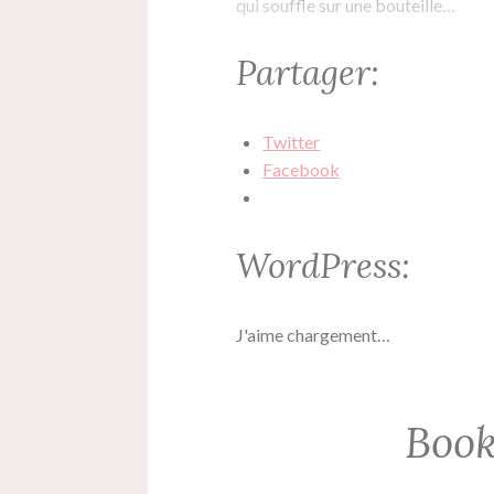
qui souffle sur une bouteille…
Partager:
Twitter
Facebook
WordPress:
J'aime
chargement…
Boo