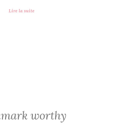
Lire la suite
Le
droit
de
choisir
pour soi-
meme
kmark worthy