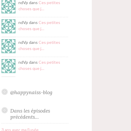
ndVp dans
Ces petites
choses que j…
ndVp dans
Ces petites
choses que j…
ndVp dans
Ces petites
choses que j…
ndVp dans
Ces petites
choses que j…
@happynaiss-blog
Dans les épisodes
précédents…
3 ans avec ma Fusée