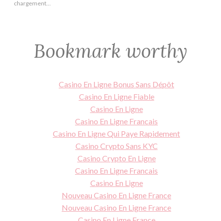
chargement…
en
manquent …
Bookmark worthy
Casino En Ligne Bonus Sans Dépôt
Casino En Ligne Fiable
Casino En Ligne
Casino En Ligne Francais
Casino En Ligne Qui Paye Rapidement
Casino Crypto Sans KYC
Casino Crypto En Ligne
Casino En Ligne Francais
Casino En Ligne
Nouveau Casino En Ligne France
Nouveau Casino En Ligne France
Casino En Ligne France