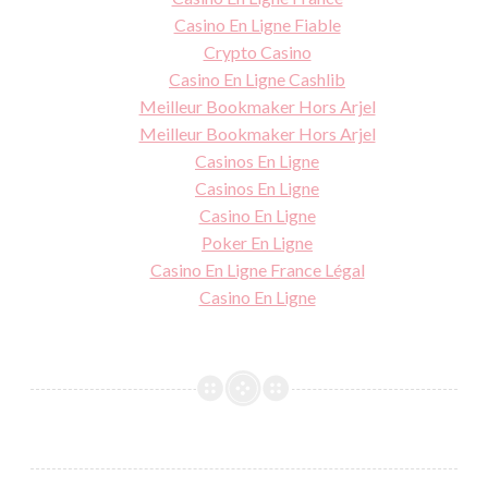
Casino En Ligne Fiable
Crypto Casino
Casino En Ligne Cashlib
Meilleur Bookmaker Hors Arjel
Meilleur Bookmaker Hors Arjel
Casinos En Ligne
Casinos En Ligne
Casino En Ligne
Poker En Ligne
Casino En Ligne France Légal
Casino En Ligne