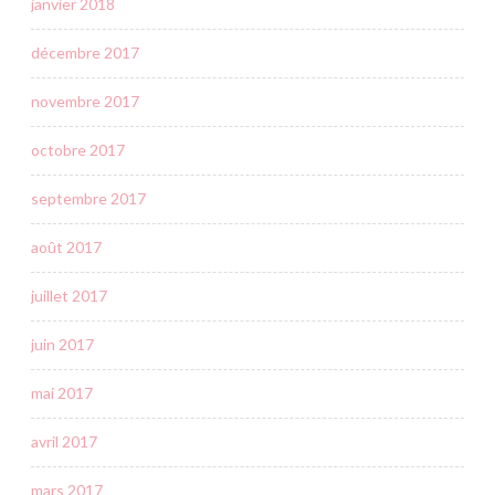
janvier 2018
décembre 2017
novembre 2017
octobre 2017
septembre 2017
août 2017
juillet 2017
juin 2017
mai 2017
avril 2017
mars 2017