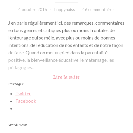
4 octobre 2016
happynaiss
46 commentaires
J’en parle régulièrement ici, des remarques, commentaires
en tous genres et critiques plus ou moins frontales de
l’entourage qui se mêle, avec plus ou moins de bonnes
intentions, de l’éducation de nos enfants et de notre façon
de faire. Quand on met un pied dans la parentalité
positive, la bienveillance éducative, le maternage, les
pédagogies…
Lire la suite
Parents
:
Partager:
répondre
Twitter
avec
Facebook
bienveillance
aux
remarques
WordPress:
qui