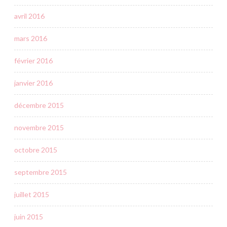
avril 2016
mars 2016
février 2016
janvier 2016
décembre 2015
novembre 2015
octobre 2015
septembre 2015
juillet 2015
juin 2015