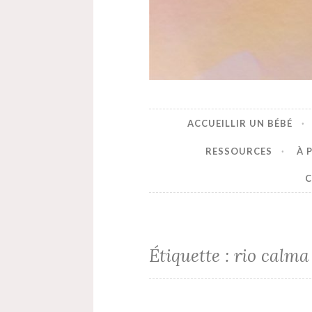
Happynai
ACCUEILLIR UN BÉBÉ
RESSOURCES
À 
C
Étiquette :
rio calma