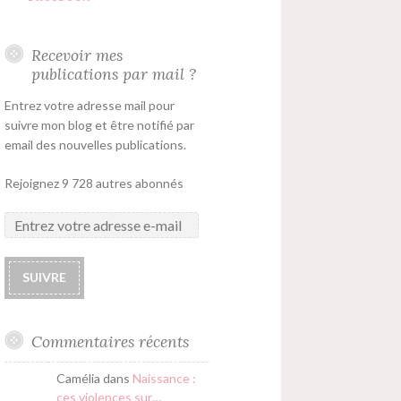
Recevoir mes
publications par mail ?
Entrez votre adresse mail pour
suivre mon blog et être notifié par
email des nouvelles publications.
Rejoignez 9 728 autres abonnés
Adresse
e-
mail
SUIVRE
:
Commentaires récents
Camélia dans
Naissance :
ces violences sur…