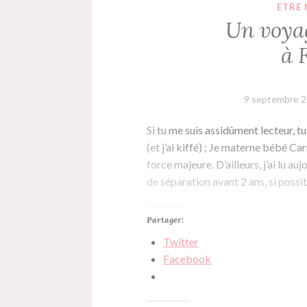
ETRE 
Un voyag
à 
9 septembre 
Si tu me suis assidûment lecteur, 
(et j’ai kiffé) ; Je materne bébé C
force majeure. D’ailleurs, j’ai lu au
de séparation avant 2 ans, si possi
Partager:
Twitter
Facebook